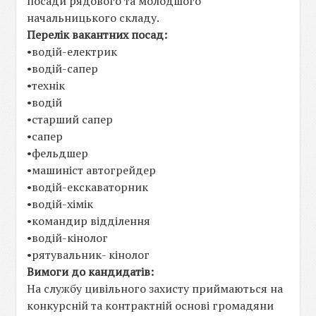
посади рядового та молодшого
начальницького складу.
Перелік вакантних посад:
•водій-електрик
•водій-сапер
•технік
•водій
•старший сапер
•сапер
•фельдшер
•машиніст автогрейдер
•водій-екскаваторник
•водій-хімік
•командир відділення
•водій-кінолог
•рятувальник- кінолог
Вимоги до кандидатів:
На службу цивільного захисту приймаються на
конкурсній та контрактній основі громадяни