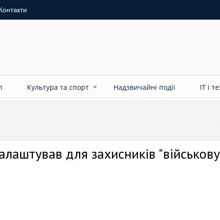
Контакти
л
Культура та спорт
Надзвичайні події
ІТ і т
алаштував для захисників "військову