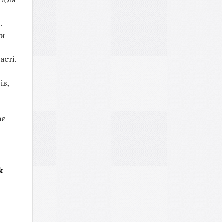
.
ми
асті.
ів,
ає
k