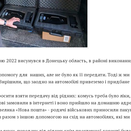
ю 2022 висунувся в Донецьку область, в районі виконанн
опомогу для наших, але не було як її передати. Тоді ж ми
 Вирішили, що заодно на автомобілі привеземо і придбане
росити взяти передачу від рідних: комусь треба було ліки,
ові замовили в інтернеті і воно прийшло на домашню адре
невелика «Нова пошта» - родичі військових приносили пак
и разом з іншою допомогою на схід на автомобілях, які ми
 якусь передачу від рідних крім практичної користі була