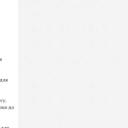
я
 для
су.
унки до
 для