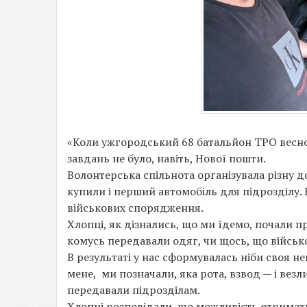
«Коли ужгородський 68 батальйон ТРО весно
завдань не було, навіть, Нової пошти.
Волонтерська спільнота організувала різну д
купили і перший автомобіль для підрозділу.
військових спорядження.
Хлопці, як дізнались, що ми їдемо, почали п
комусь передавали одяг, чи щось, що військ
В результаті у нас сформувалась ніби своя 
мене, ми позначали, яка рота, взвод — і везл
передавали підрозділам.
Хлопці розповідали, що можливість отримати