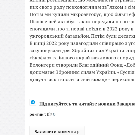
них свого роду психологічним зв“язком з сім
Потім ми купили мікроавтобус, щоб більш ефе
Пізніше цей автобус також передали на потр
спогадами про ті перші поїзди в 2022 року в
ужгородський батальйон. Потім були десятки 
В кінці 2022 року налагодили співпрацю з у
закуповували для Збройних сил України споря
«Екофло» та іншого вкрай важливого споряд
Волонтери створили Благодійний Фонд «Добрі
допомагає Збройним силам України. «Суспіл
долучатись і вносити свій вклад» - перекон
Підписуйтесь та читайте новини Закарп
рейтинг:
0
Залишити коментар