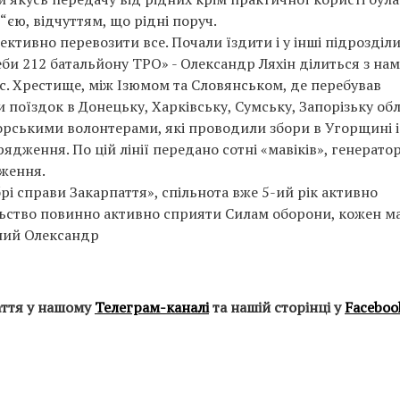
“єю, відчуттям, що рідні поруч.
ктивно перевозити все. Почали їздити і у інші підрозділи
еби 212 батальйону ТРО» - Олександр Ляхін ділиться з на
 с. Хрестище, між Ізюмом та Словянськом, де перебував
поїздок в Донецьку, Харківську, Сумську, Запорізьку обл
горськими волонтерами, які проводили збори в Угорщині і
дження. По цій лінії передано сотні «мавіків», генератор
ження.
 справи Закарпаття», спільнота вже 5-ий рік активно
ьство повинно активно сприяти Силам оборони, кожен м
аний Олександр
аття у нашому
Телеграм-каналі
та нашій сторінці у
Faceboo