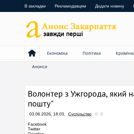
В закладки
Рекламодавцям
Додати новину
Економіка
Політика
Криміна
Анонси
Волонтер з Ужгорода, який н
пошту"
03.06.2026, 18:03,
Суспільство
0
Facebook
Twitter
Google+