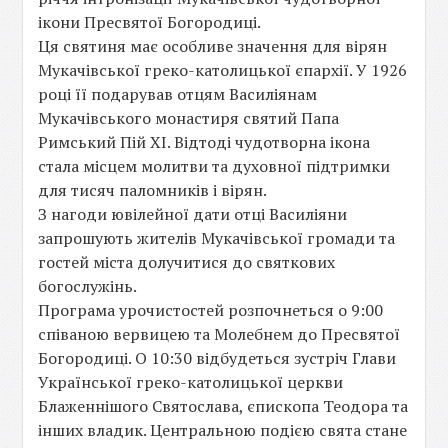
ікони Пресвятої Богородиці.
Ця святиня має особливе значення для вірян
Мукачівської греко-католицької єпархії. У 1926
році її подарував отцям Василіянам
Мукачівського монастиря святий Папа
Римський Пій XI. Відтоді чудотворна ікона
стала місцем молитви та духовної підтримки
для тисяч паломників і вірян.
З нагоди ювілейної дати отці Василіяни
запрошують жителів Мукачівської громади та
гостей міста долучитися до святкових
богослужінь.
Програма урочистостей розпочнеться о 9:00
співаною вервицею та Молебнем до Пресвятої
Богородиці. О 10:30 відбудеться зустріч Глави
Української греко-католицької церкви
Блаженнішого Святослава, єпископа Теодора та
інших владик. Центральною подією свята стане