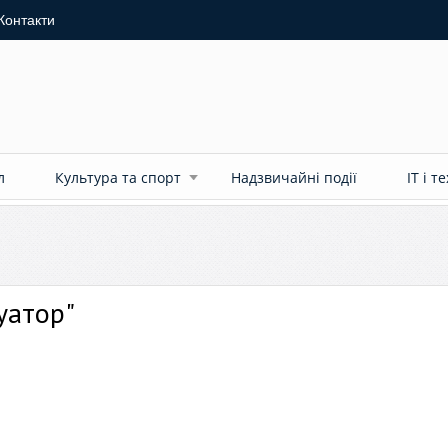
Контакти
л
Культура та спорт
Надзвичайні події
ІТ і т
уатор"