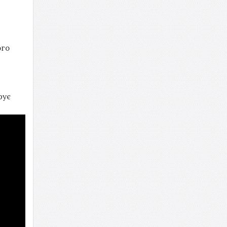
ого
рує