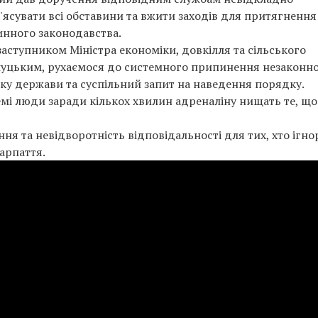
 з'ясувати всі обставини та вжити заходів для притягнення
инного законодавства.
з заступником Міністра економіки, довкілля та сільського
уцьким, рухаємося до системного припинення незаконн
мку держави та суспільний запит на наведення порядку.
мі люди заради кількох хвилин адреналіну нищать те, що
я та невідворотність відповідальності для тих, хто ігно
карпаття.