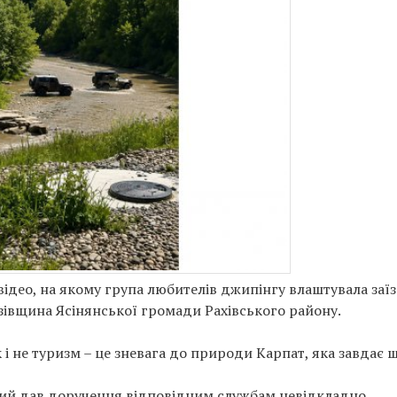
ідео, на якому група любителів джипінгу влаштувала заї
зівщина Ясінянської громади Рахівського району.
 і не туризм – це зневага до природи Карпат, яка завдає
кий дав доручення відповідним службам невідкладно