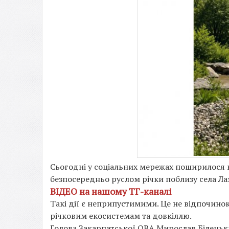
Сьогодні у соціальних мережах поширилося в
безпосередньо руслом річки поблизу села Ла
ВІДЕО на нашому ТГ-каналі
Такі дії є неприпустимими. Це не відпочинок
річковим екосистемам та довкіллю.
Голова Закарпатської ОВА Мирослав Білець