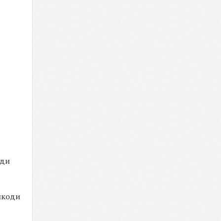
зди
 шкоди