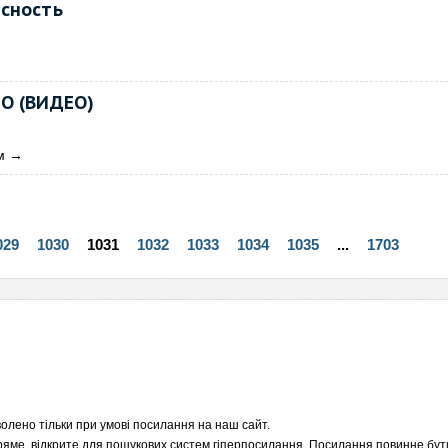
асность
ТО (ВИДЕО)
м
→
029
1030
1031
1032
1033
1034
1035
...
1703
олено тільки при умові посилання на наш сайт.
пряме, відкрите для пошукових систем гіперпосилання. Посилання повинне бути