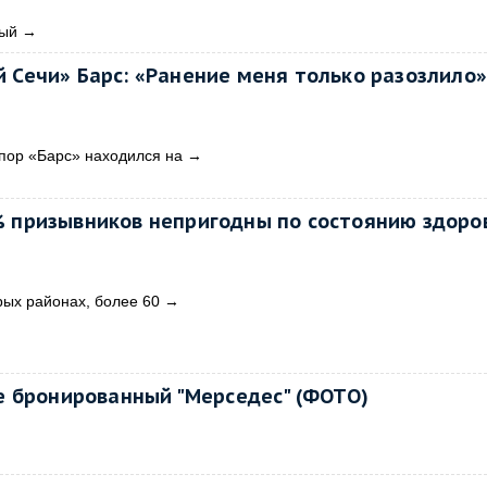
ный
→
 Сечи» Барс: «Ранение меня только разозлило»
 пор «Барс» находился на
→
% призывников непригодны по состоянию здоро
рых районах, более 60
→
е бронированный "Мерседес" (ФОТО)