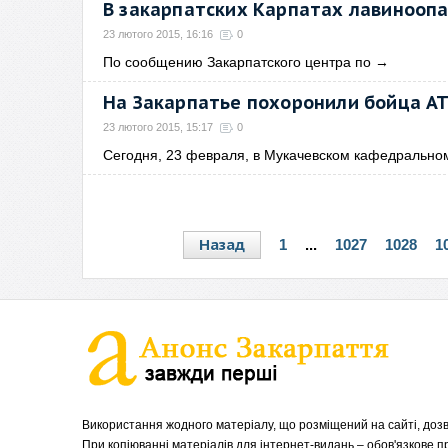
В закарпатских Карпатах лавинооп
23 лютого 2015, 16:16
0
По сообщению Закарпатского центра по
→
На Закарпатье похоронили бойца А
23 лютого 2015, 15:17
0
Сегодня, 23 февраля, в Мукачевском кафедрально
Назад
1
...
1027
1028
1
Використання жодного матеріалу, що розміщений на сайті, дозв
При копіюванні матеріалів для інтернет-видань – обов'язкове 