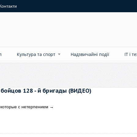
Контакти
л
Культура та спорт
Надзвичайні події
ІТ і т
бойцов 128 - й бригады (ВИДЕО)
, которые с нетерпением
→