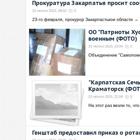
Прокуратура Закарпатья просит со
24 лютого 2015, 08:02
0
23-го февраля, прокурор Закарпастькои области
→
ОО "Патриоты Ху
военным (ФОТО)
23 лютого 2015, 23:04
0
Объединение "Самопомощ
"Карпатская Сеч
Краматорск (ФОТ
23 лютого 2015, 22:04
0
На этот раз везли то, ч
Генштаб предоставил приказ о ротац