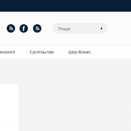
ехнології
Суспільство
Шоу-бізнес