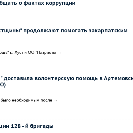
общать о фактах коррупции
стщины" продолжают помогать закарпатским
ь" г.. Хуст и ОО "Патриоты
→
ь" доставила волонтерскую помощь в Артемовск
О)
то было необходимым после
→
ии 128 - й бригады