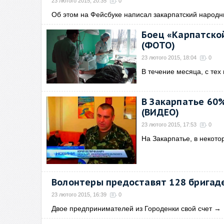
23 лютого 2015, 20:35
0
Об этом на Фейсбуке написал закарпатский народ
Боец «Карпатской
(ФОТО)
23 лютого 2015, 18:04
0
В течение месяца, с тех
В Закарпатье 60
(ВИДЕО)
23 лютого 2015, 17:53
0
На Закарпатье, в некото
Волонтеры предоставят 128 бригад
23 лютого 2015, 16:39
0
Двое предпринимателей из Городенки свой счет
→