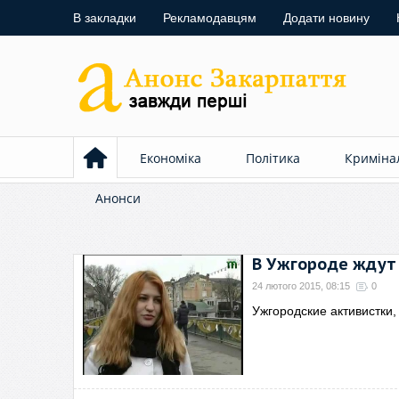
В закладки
Рекламодавцям
Додати новину
Економіка
Політика
Криміна
Анонси
В Ужгороде ждут 
24 лютого 2015, 08:15
0
Ужгородские активистки