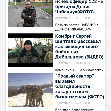
исчез офицер 128 - й
бригады Денис
Чабанчук(ФОТО)
21 лютого 2015, 11:16
0
Разыскивается ЧАБАНЧУК
ДЕНИС НИКОЛАЕВИЧ
2.09.1992
→
Комбриг Сергей
Шептало рассказал
как выводил своих
бойцов из
Дебальцево (ВИДЕО)
19 лютого 2015, 15:15
0
Командир 128-й Мукачевской
горно-пехотной бригады
→
"Правый сектор"
выразил
благодарность
закарпатским
бизнесменам (ФОТО)
18 лютого 2015, 11:29
0
Большую благодарность