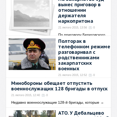
вынес приговор в
отношении
держателя
наркопритона
21 лютого 2015, 13:56
0
По приговору Береговского
районного суда
→
Полторак в
телефонном режиме
разговаривал с
родственниками
закарпатских
военных
21 лютого 2015, 12:52
0
Минобороны обещает отпустить
Об этом на Фейсбуке написал
закарпатский народный
→
военнослужащих 128 бригады в отпуск
21 лютого 2015, 12:40
0
Недавно военнослужащие 128-й бригады, которые
→
АТО. У Дебальцево