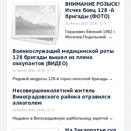
ВНИМАНИЕ РОЗЫСК!
Исчез боец 128 -й
бригады (ФОТО)
21 лютого 2015, 15:59
0
Герасевич Евгений 1982 г.
Могилев-Подольский.
→
Военнослужащий медицинской роты
128 бригады вышел из плена
оккупантов (ВИДЕО)
21 лютого 2015, 15:30
0
Рядовой медроты 128-й горно-пехотной бригады
→
Несовершеннолетний житель
Виноградовского района отравился
алкоголем
21 лютого 2015, 14:33
0
Недавно в Виноградовскую райбольницу каретой
→
На Закарпатье суд