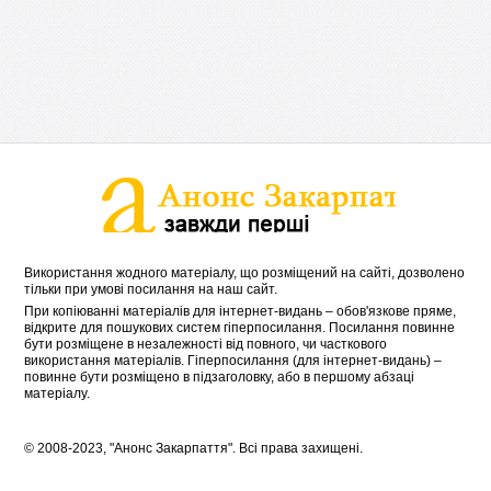
Використання жодного матеріалу, що розміщений на сайті, дозволено
тільки при умові посилання на наш сайт.
При копіюванні матеріалів для інтернет-видань – обов'язкове пряме,
відкрите для пошукових систем гіперпосилання. Посилання повинне
бути розміщене в незалежності від повного, чи часткового
використання матеріалів. Гіперпосилання (для інтернет-видань) –
повинне бути розміщено в підзаголовку, або в першому абзаці
матеріалу.
© 2008-2023, "Анонс Закарпаття". Всі права захищені.