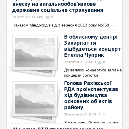
внеску на загальнообов’язкове
державне соціальне страхування
29 жовтня 2013, 14:45
0
Наказом Міндоходів від 9 вересня 2013 року №458
→
В обласному центрі
Закарпаття
відбудеться концерт
Етелла Чуприк
29 жовтня 2013, 13:51
0
До великої концертної зали на
концерти солістки
→
Голова Рахівської
РДА проінспектував
хід будівництва
основних об’єктів
району
29 жовтня 2013, 11:03
0
У п’ятницю, 25 жовтня, голова
державної
→