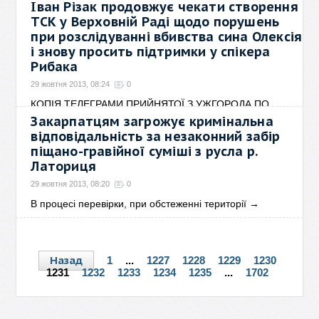
Іван Різак продовжує чекати створення
ТСК у Верховній Раді щодо порушень
при розслідуванні вбивства сина Олексія
і знову просить підтримки у спікера
Рибака
29 жовтня 2013, 08:24
0
КОПІЯ ТЕЛЕГРАМИ ПРИЙНЯТОЇ З УЖГОРОДА ПО
ТЕЛЕФОНУ
→
Закарпатцям загрожує кримінальна
відповідальність за незаконний забір
піщано-гравійної суміші з русла р.
Латориця
29 жовтня 2013, 08:20
0
В процесі перевірки, при обстеженні території
→
Назад
1
...
1227
1228
1229
1230
1231
1232
1233
1234
1235
...
1702