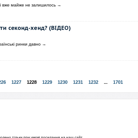
і вже майже не залишилось
→
ти секонд-хенд? (ВІДЕО)
раїнські ринки давно
→
226
1227
1228
1229
1230
1231
1232
...
1701
олено тільки при умові посилання на наш сайт.