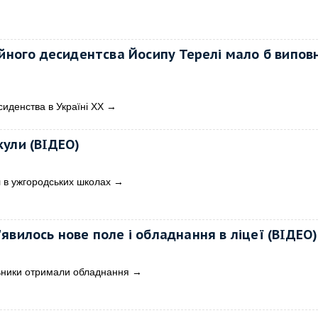
ійного десидентсва Йосипу Терелі мало б випов
сиденства в Україні ХХ
→
ули (ВІДЕО)
л в ужгородських школах
→
явилось нове поле і обладнання в ліцеї (ВІДЕО)
ьники отримали обладнання
→