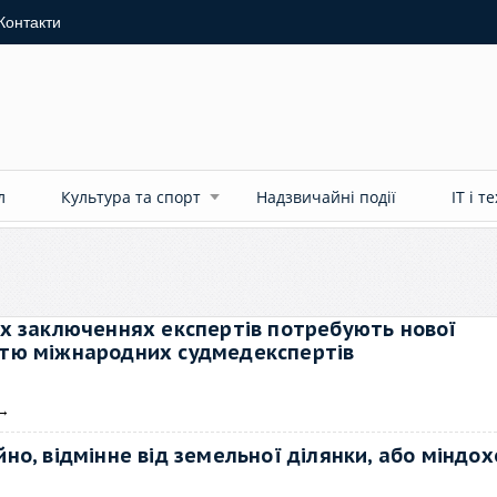
Контакти
л
Культура та спорт
Надзвичайні події
ІТ і т
х заключеннях експертів потребують нової
частю міжнародних судмедекспертів
→
о, відмінне від земельної ділянки, або міндох