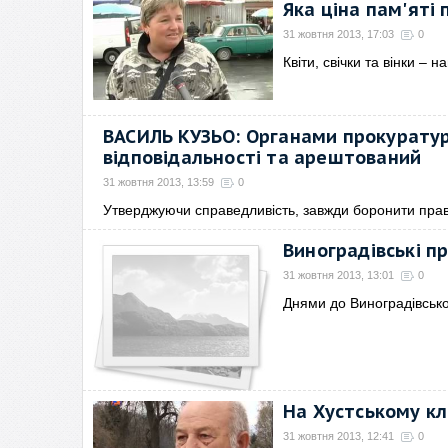
Яка ціна пам'яті
31 жовтня 2013, 17:03
0
Квіти, свічки та вінки – 
ВАСИЛЬ КУЗЬО: Органами прокуратури
відповідальності та арештований
31 жовтня 2013, 13:59
0
Утверджуючи справедливість, завжди боронити пра
Виноградівські п
31 жовтня 2013, 13:01
0
Днями до Виноградівськог
На Хустському кл
31 жовтня 2013, 12:41
0