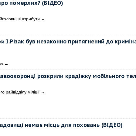
 про померлих? (ВІДЕО)
найголовніші атрибути
→
 І.Різак був незаконно притягнений до кримін
ва
→
равоохоронці розкрили крадіжку мобільного те
о райвідділу міліції
→
адовищі немає місць для поховань (ВІДЕО)