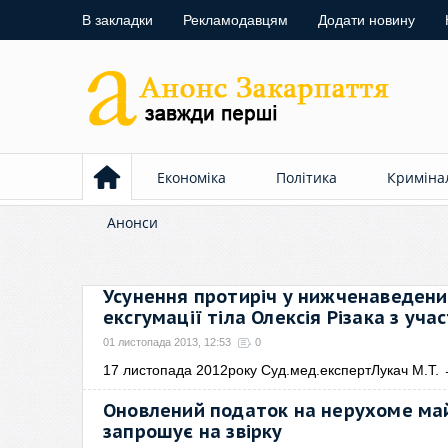
В закладки
Рекламодавцям
Додати новину
Економіка
Політика
Криміна
Анонси
Усунення протиріч у нижченаведени
ексгумації тіла Олексія Різака з у
01 листопада 2013, 12:53
0
17 листопада 2012року Суд.мед.експертЛукач М.Т.
Оновлений податок на нерухоме майн
запрошує на звірку