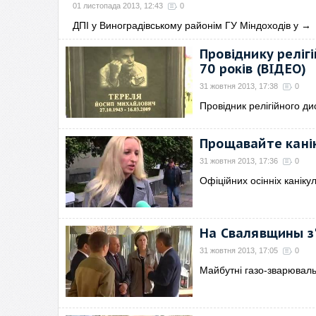
01 листопада 2013, 12:43
0
ДПІ у Виноградівському районім ГУ Міндоходів у
→
Провіднику реліг
70 років (ВІДЕО)
31 жовтня 2013, 17:38
0
Провідник релігійного ди
Прощавайте канік
31 жовтня 2013, 17:36
0
Офіційних осінніх каніку
На Свалявщины з'
31 жовтня 2013, 17:05
0
Майбутні газо-зварювал