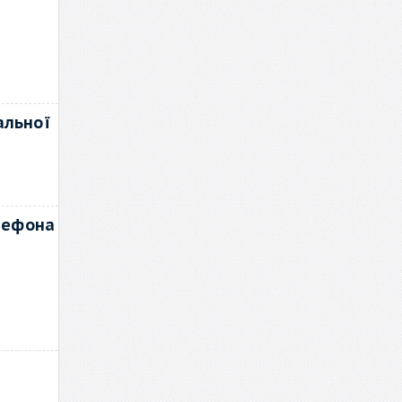
альної
лефона