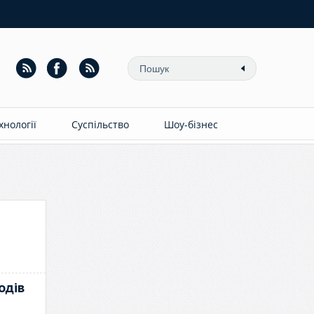
ехнології
Суспільство
Шоу-бізнес
одів