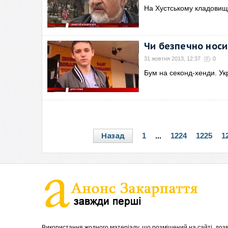
На Хустському кладовищ
Чи безпечно носи
31 жовтня 2013, 12:37
0
Бум на секонд-хенди. Ук
Назад
1
...
1224
1225
1
Використання жодного матеріалу, що розміщений на сайті, дозв