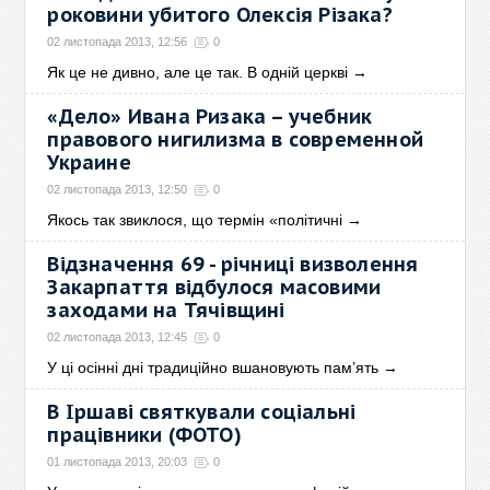
роковини убитого Олексія Різака?
02 листопада 2013, 12:56
0
Як це не дивно, але це так. В одній церкві
→
«Дело» Ивана Ризака – учебник
правового нигилизма в современной
Украине
02 листопада 2013, 12:50
0
Якось так звиклося, що термін «політичні
→
Відзначення 69 - річниці визволення
Закарпаття відбулося масовими
заходами на Тячівщині
02 листопада 2013, 12:45
0
У ці осінні дні традиційно вшановують пам’ять
→
В Іршаві святкували соціальні
працівники (ФОТО)
01 листопада 2013, 20:03
0