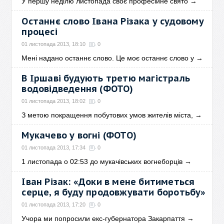
У першу неділю листопада своє професійне свято
→
Oстаннє слово Івана Різака у судовому
процесі
01 листопада 2013, 18:10
0
Мені надано останнє слово. Це моє останнє слово у
→
В Іршаві будують третю магістраль
водовідведення (ФОТО)
01 листопада 2013, 18:02
0
З метою покращення побутових умов жителів міста,
→
Мукачево у вогні (ФОТО)
01 листопада 2013, 17:34
0
1 листопада о 02:53 до мукачівських вогнеборців
→
Іван Різак: «Доки в мене битиметься
серце, я буду продовжувати боротьбу»
01 листопада 2013, 17:20
0
Учора ми попросили екс-губернатора Закарпаття
→