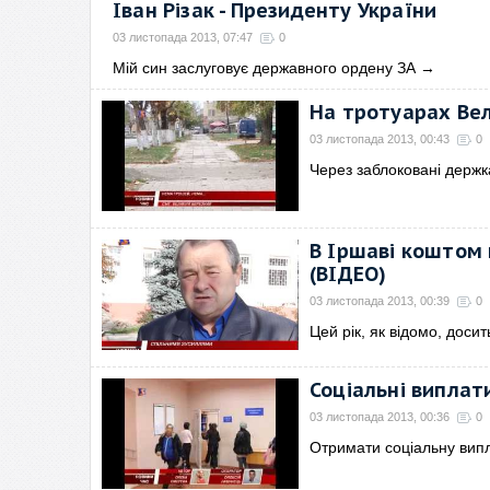
Іван Різак - Президенту України
03 листопада 2013, 07:47
0
Мій син заслуговує державного ордену ЗА
→
На тротуарах Вел
03 листопада 2013, 00:43
0
Через заблоковані держк
В Іршаві коштом 
(ВІДЕО)
03 листопада 2013, 00:39
0
Цей рік, як відомо, досит
Соціальні виплат
03 листопада 2013, 00:36
0
Отримати соціальну вип