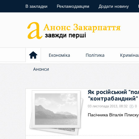
В закладки
Рекламодавцям
Додати новину
Економіка
Політика
Криміна
Анонси
Як російський "по
"контрабандний"
03 листопада 2013, 08:32
0
Пасічника Віталія Плиск