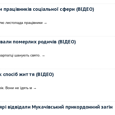
и працівників соціальної сфери (ВІДЕО)
ілю листопада працівники
→
вали померлих родичів (ВІДЕО)
акарпатці шанують свято.
→
к спосіб життя (ВІДЕО)
рік. Вони не їдять м
→
ярі відвідали Мукачівський прикордонний загін