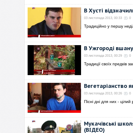
В Хусті відзначил
03 листопада 2013, 00:33
0
Традиційно у першу нед
В Ужгороді вшану
03 листопада 2013, 00:29
0
Традиції своїх предків з
Вегетаріанство я
03 листопада 2013, 00:26
0
Пісні дні для них - цілий 
Мукачівські школ
(ВІДЕО)