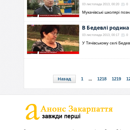
03 листопада 2013, 00:20
0
Мукачівські школярі позн
В Бедевлі родина
03 листопада 2013, 00:17
0
У Тячівському селі Беде
Назад
1
...
1218
1219
1