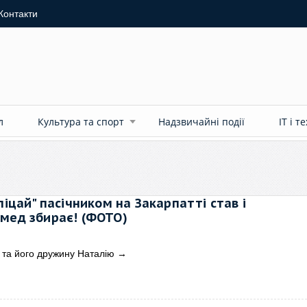
Контакти
л
Культура та спорт
Надзвичайні події
ІТ і т
ліцай" пасічником на Закарпатті став і
 мед збирає! (ФОТО)
у та його дружину Наталію
→