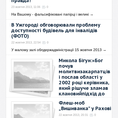
правда!
23 жовтня 2013, 11:06
0
На Вашому - фальсифіковані папірці і великі
→
В Ужгороді обговорювали проблему
доступності будівель для інвалідів
(ФОТО)
22 жовтня 2013, 22:54
0
У малому залі облдержадміністрації 15 жовтня 2013
→
Микола Бігун:«Бог
почув
молитвизакарпатців
і послав області у
2002 році керівника,
який рішуче зламав
клановийпідхід до
лісокористування»
Флеш-моб
22 жовтня 2013, 20:41
0
„Вишиванка” у Рахові
Ми вже повідомляли, що в
22 жовтня 2013, 20:31
0
ужгородському
→