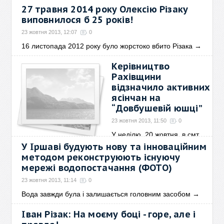
школярі зможуть трішки
→
27 травня 2014 року Олексію Різаку
виповнилося б 25 років!
23 жовтня 2013, 12:07
0
16 листопада 2012 року було жорстоко вбито Різака
→
Керівництво
Рахівщини
відзначило активних
ясінчан на
“Довбушевій юшці”
23 жовтня 2013, 11:50
0
У неділю, 20 жовтня, в смт.
Ясіня відбулось
→
У Іршаві будують нову та інноваційним
методом реконструюють існуючу
мережі водопостачання (ФОТО)
23 жовтня 2013, 11:14
0
Вода завжди була і залишається головним засобом
→
Іван Різак: На моєму боці - горе, але і