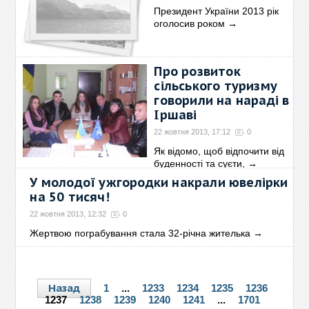
Президент України 2013 рік
оголосив роком
→
Про розвиток
сільського туризму
говорили на нараді в
Іршаві
22 жовтня 2013, 17:12
0
Як відомо, щоб відпочити від
буденності та суєти,
→
У молодої ужгородки накрали ювелірки
на 50 тисяч!
22 жовтня 2013, 12:32
0
Жертвою пограбування стала 32-річна жителька
→
Назад
1
...
1233
1234
1235
1236
1237
1238
1239
1240
1241
...
1701