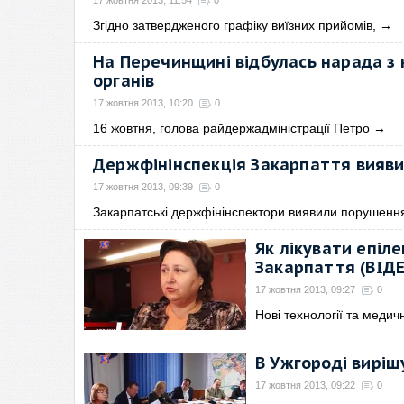
17 жовтня 2013, 11:54
0
Згідно затвердженого графіку виїзних прийомів,
→
На Перечинщині відбулась нарада з
органів
17 жовтня 2013, 10:20
0
16 жовтня, голова райдержадміністрації Петро
→
Держфінінспекція Закарпаття вияви
17 жовтня 2013, 09:39
0
Закарпатські держфінінспектори виявили порушенн
Як лікувати епіл
Закарпаття (ВІД
17 жовтня 2013, 09:27
0
Нові технології та меди
В Ужгороді виріш
17 жовтня 2013, 09:22
0