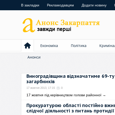
В закладки
Рекламодавцям
Додати новину
Економіка
Політика
Криміна
Анонси
Виноградівщина відзначатиме 69-ту
загарбників
17 жовтня 2013, 17:15
0
17 жовтня під керівництвом голови районної
→
Прокуратурою області постійно вжи
слідчої діяльності з питань протидії