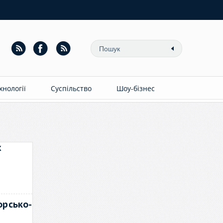
ехнології
Суспільство
Шоу-бізнес
х
орсько-