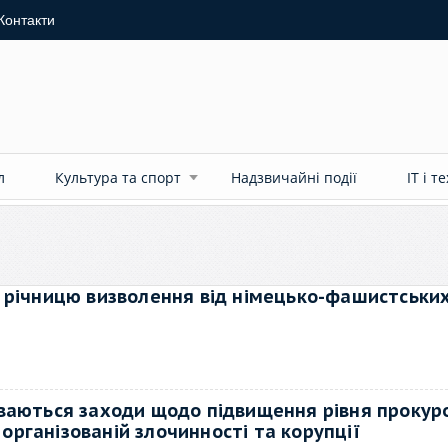
Контакти
л
Культура та спорт
Надзвичайні події
ІТ і т
 річницю визволення від німецько-фашистськи
ваються заходи щодо підвищення рівня прокур
 організованій злочинності та корупції