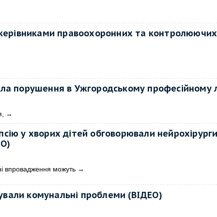
 керівниками правоохоронних та контролюючи
ла порушення в Ужгородському професійному л
я,
→
епсію у хворих дітей обговорювали нейрохірург
ЕО)
чні впровадження можуть
→
ували комунальні проблеми (ВІДЕО)