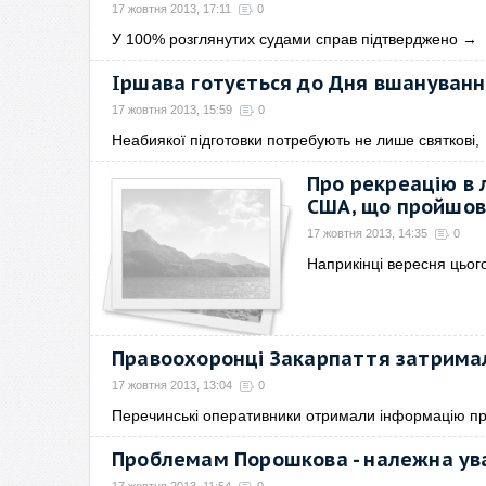
17 жовтня 2013, 17:11
0
У 100% розглянутих судами справ підтверджено
→
Іршава готується до Дня вшануванн
17 жовтня 2013, 15:59
0
Неабиякої підготовки потребують не лише святкові,
Про рекреацію в 
США, що пройшов
17 жовтня 2013, 14:35
0
Наприкінці вересня цього
Правоохоронці Закарпаття затримал
17 жовтня 2013, 13:04
0
Перечинські оперативники отримали інформацію п
Проблемам Порошкова - належна ув