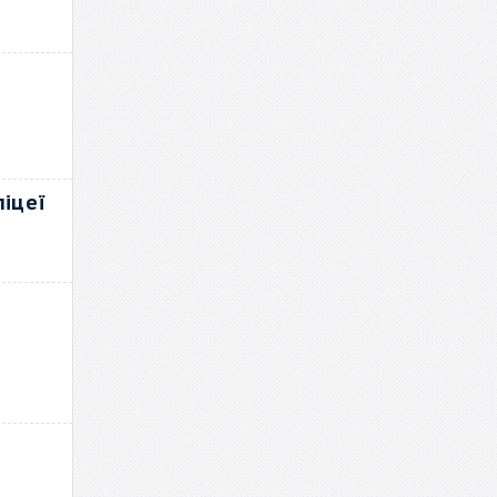
х
іцеї
и