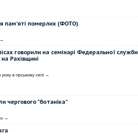
я пам’яті померлих (ФОТО)
→
лісах говорили на семінарі Федеральної служби 
 на Рахівщині
 року в гірському селі
→
и чергового "ботаніка"
ро
→
ага