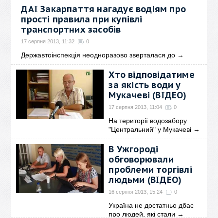
17 серпня 2013, 11:39
0
ДАІ Закарпаття нагадує водіям про
прості правила при купівлі
19-20 серпня в м. Дебрецен
проходитиме 44
→
транспортних засобів
17 серпня 2013, 11:32
0
Державтоінспекція неодноразово зверталася до
→
Хто відповідатиме
за якість води у
Мукачеві (ВІДЕО)
17 серпня 2013, 11:04
0
На території водозабору
"Центральний" у Мукачеві
→
В Ужгороді
обговорювали
проблеми торгівлі
людьми (ВІДЕО)
16 серпня 2013, 15:24
0
Україна не достатньо дбає
про людей, які стали
→