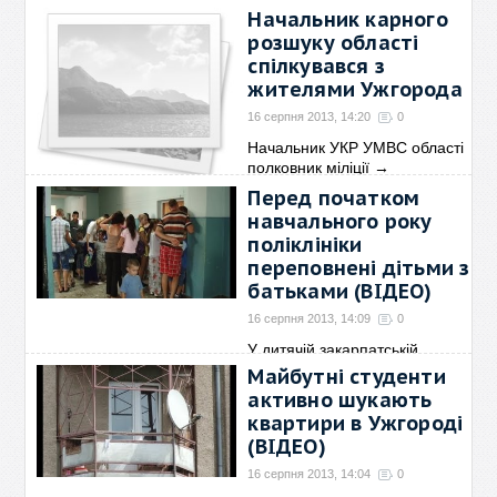
Начальник карного
розшуку області
спілкувався з
жителями Ужгорода
16 серпня 2013, 14:20
0
Начальник УКР УМВС області
полковник міліції
→
Перед початком
навчального року
поліклініки
переповнені дітьми з
батьками (ВІДЕО)
16 серпня 2013, 14:09
0
У дитячій закарпатській
поліклініці настав
→
Майбутні студенти
активно шукають
квартири в Ужгороді
(ВІДЕО)
16 серпня 2013, 14:04
0