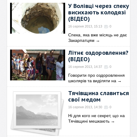
У Волівці через спеку
висихають колодязі
(ВІДЕО)
16 серпня 2013, 15:13
0
Спека, яка вже місяць не дає
Закарпатцям
→
Літнє оздоровлення?
(ВІДЕО)
16 серпня 2013, 14:37
0
Говорити про оздоровлення
школярів та виділяти на
→
Тячівщина славиться
свої медом
16 серпня 2013, 14:30
0
Ні для кого не секрет, що на
Тячівщині мешкають
→