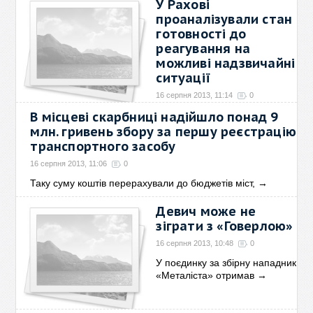
У Рахові
проаналізували стан
готовності до
реагування на
можливі надзвичайні
ситуації
16 серпня 2013, 11:14
0
В місцеві скарбниці надійшло понад 9
14 серпня при заступнику
голови
→
млн. гривень збору за першу реєстрацію
транспортного засобу
16 серпня 2013, 11:06
0
Таку суму коштів перерахували до бюджетів міст,
→
Девич може не
зіграти з «Говерлою»
16 серпня 2013, 10:48
0
У поєдинку за збірну нападник
«Металіста» отримав
→