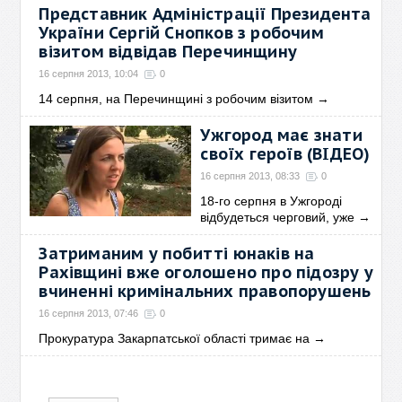
Представник Адміністрації Президента
України Сергій Снопков з робочим
візитом відвідав Перечинщину
16 серпня 2013, 10:04
0
14 серпня, на Перечинщині з робочим візитом
→
Ужгород має знати
своїх героїв (ВІДЕО)
16 серпня 2013, 08:33
0
18-го серпня в Ужгороді
відбудеться черговий, уже
→
Затриманим у побитті юнаків на
Рахівщині вже оголошено про підозру у
вчиненні кримінальних правопорушень
16 серпня 2013, 07:46
0
Прокуратура Закарпатської області тримає на
→