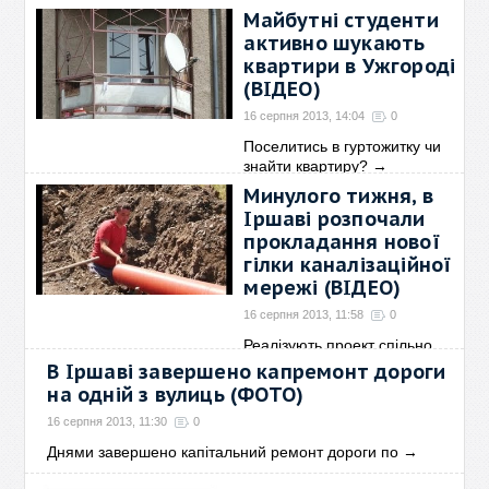
поліклініці настав
→
Майбутні студенти
активно шукають
квартири в Ужгороді
(ВІДЕО)
16 серпня 2013, 14:04
0
Поселитись в гуртожитку чи
знайти квартиру?
→
Минулого тижня, в
Іршаві розпочали
прокладання нової
гілки каналізаційної
мережі (ВІДЕО)
16 серпня 2013, 11:58
0
Реалізують проект спільно
силами міської ради та
→
В Іршаві завершено капремонт дороги
на одній з вулиць (ФОТО)
16 серпня 2013, 11:30
0
Днями завершено капітальний ремонт дороги по
→