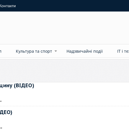
Контакти
л
Культура та спорт
Надзвичайні події
ІТ і т
цину (ВІДЕО)
→
ІДЕО)
→