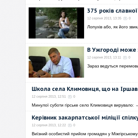
375 років славної
12 серпня 2013, 13:35
0
Лопухів або, як його зви
В Ужгороді може 
12 серпня 2013, 13:11
0
Зараз ведуться перемов
Школа села Климовиця, що на Іршав
12 серпня 2013, 12:51
0
Минулої суботи гірське село Климовиця вирувало:
Керівник закарпатської міліції спі
12 серпня 2013, 12:22
0
Виїзний особистий прийом громадян у Міжгірському