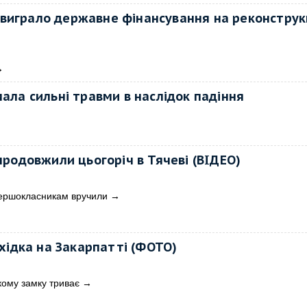
виграло державне фінансування на реконструк
→
мала сильні травми в наслідок падіння
родовжили цьогоріч в Тячеві (ВІДЕО)
першокласникам вручили
→
хідка на Закарпатті (ФОТО)
кому замку триває
→