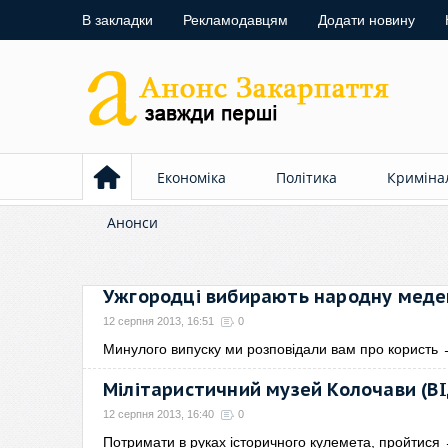
В закладки
Рекламодавцям
Додати новину
Економіка
Політика
Криміна
Анонси
Ужгородці вибирають народну меде
12 серпня 2013, 16:51
0
Минулого випуску ми розповідали вам про користь
Мілітаристичний музей Колочави (В
12 серпня 2013, 16:40
0
Потримати в руках історичного кулемета, пройтися