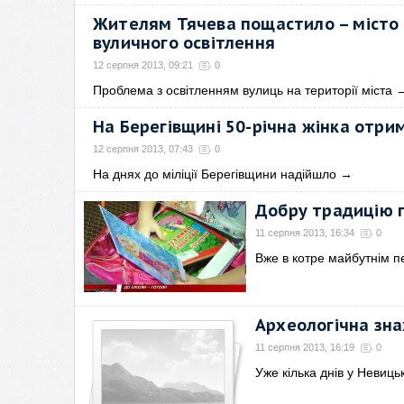
Жителям Тячева пощастило – місто 
вуличного освітлення
12 серпня 2013, 09:21
0
Проблема з освітленням вулиць на території міста
На Берегівщині 50-річна жінка отри
12 серпня 2013, 07:43
0
На днях до міліції Берегівщини надійшло
→
Добру традицію п
11 серпня 2013, 16:34
0
Вже в котре майбутнім 
Археологічна зна
11 серпня 2013, 16:19
0
Уже кілька днів у Невиць