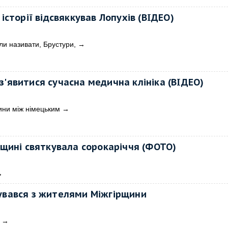
 історії відсвяккував Лопухів (ВІДЕО)
кли називати, Брустури,
→
з'явитися сучасна медична клініка (ВІДЕО)
ини між німецьким
→
щині святкувала сорокаріччя (ФОТО)
→
лкувався з жителями Міжгірщини
→