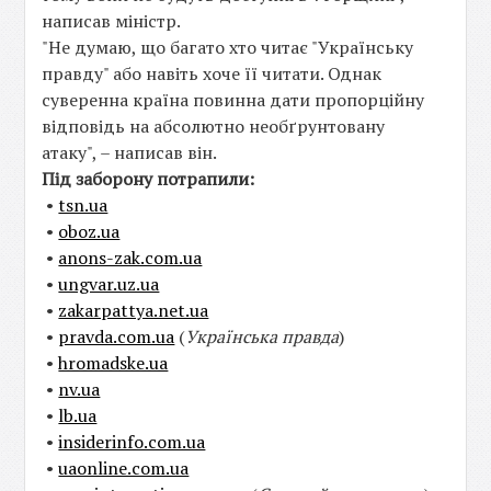
написав міністр.
"Не думаю, що багато хто читає "Українську
правду" або навіть хоче її читати. Однак
суверенна країна повинна дати пропорційну
відповідь на абсолютно необґрунтовану
атаку", – написав він.
Під заборону потрапили:
•
tsn.ua
•
oboz.ua
•
anons-zak.com.ua
•
ungvar.uz.ua
•
zakarpattya.net.ua
•
pravda.com.ua
(
Українська правда
)
•
hromadske.ua
•
nv.ua
•
lb.ua
•
insiderinfo.com.ua
•
uaonline.com.ua