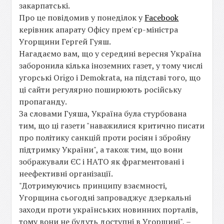
закарпатські.
Про це повідомив у понеділок у
Facebook
керівник апарату Офісу прем'єр-міністра
Угорщини Гергей Гуяш.
Нагадаємо вам, що у середині вересня Україна
заборонила кілька іноземних газет, у тому числі
угорські Origo і Demokrata, на підставі того, що
ці сайти регулярно поширюють російську
пропаганду.
За словами Гуяша, Україна була стурбована
тим, що ці газети "наважилися критично писати
про політику санкцій проти росіян і збройну
підтримку України", а також тим, що вони
зображували ЄС і НАТО як фрагментовані і
неефективні організації.
"Дотримуючись принципу взаємності,
Угорщина сьогодні запроваджує дзеркальні
заходи проти українських новинних порталів,
тому вони не будуть доступні в Угорщині", –