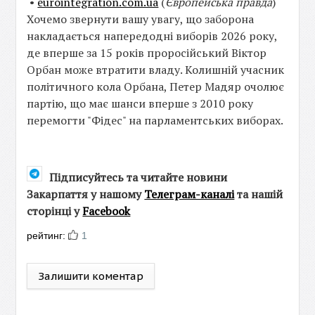
•
eurointegration.com.ua
(
Європейська правда
)
Хочемо звернути вашу увагу, що заборона
накладається напередодні виборів 2026 року,
де вперше за 15 років проросійський Віктор
Орбан може втратити владу. Колишній учасник
політичного кола Орбана, Петер Мадяр очолює
партію, що має шанси вперше з 2010 року
перемогти "Фідес" на парламентських виборах.
Підписуйтесь та читайте новини
Закарпаття у нашому
Телеграм-каналі
та нашій
сторінці у
Facebook
рейтинг:
1
Залишити коментар