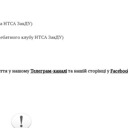
ва НТСА ЗакДУ)
 Дебатного клубу НТСА ЗакДУ)
аття у нашому
Телеграм-каналі
та нашій сторінці у
Faceboo