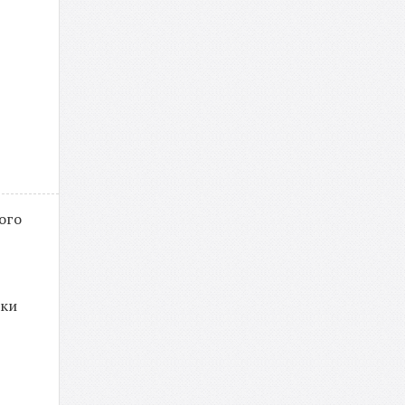
ого
ики