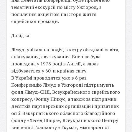
для делегатів конференції буде проведено
тематичні екскурсії по місту Ужгород, з
посиленим акцентом на історії життя
єврейської громади.
Довідка:
Лімуд, унікальна подія, в котру обєднані освіта,
спілкування, святкування. Вперше була
проведена у 1978 році в Англії, а зараз
відбувається у 60-и країнах світу.
В Україні проводится уже в 6 раз.
Конференцію Лімуд в Ужгороді підтримують
фонд Лімуд-СНД, Всеукраїнського єврейського
конгресу, Фонду Пінкус, а також за підтримки
десятків партнерських організацій і приватних
осіб: Закарпатського обласного благодійного
фонду «Хесед Шпіра», Всеукраїнського Центру
вивчення Голокосту «Ткума», міжнародної