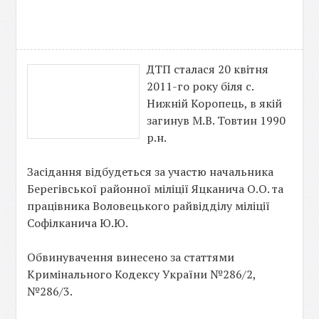
ДТП сталася 20 квітня
2011-го року біля с.
Нижній Коропець, в якій
загинув М.В. Товтин 1990
р.н.
Засідання відбудеться за участю начальника
Берегівської районної міліції Яцканича О.О. та
працівника Воловецького райвідділу міліції
Софілканича Ю.Ю.
Обвинувачення винесено за статтями
Кримінального Кодексу України №286/2,
№286/3.