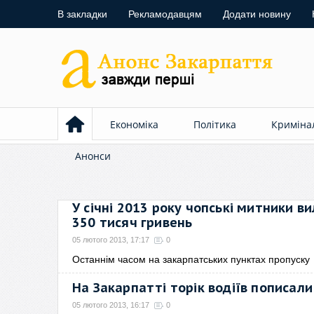
В закладки
Рекламодавцям
Додати новину
Економіка
Політика
Криміна
Анонси
У січні 2013 року чопські митники в
350 тисяч гривень
05 лютого 2013, 17:17
0
Останнім часом на закарпатських пунктах пропуску
На Закарпатті торік водіїв пописали
05 лютого 2013, 16:17
0