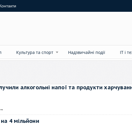
Контакти
л
Культура та спорт
Надзвичайні події
ІТ і т
илучили алкогольні напої та продукти харчуван
→
 на 4 мільйони