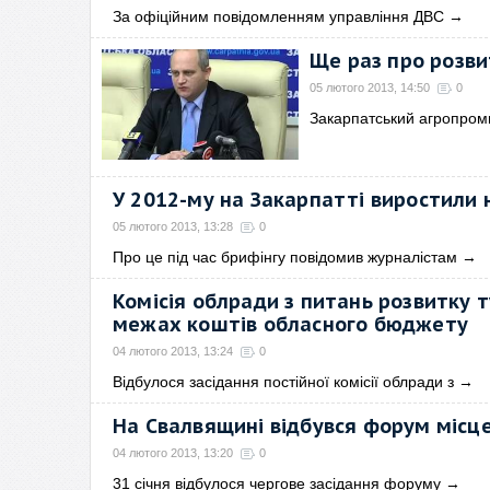
За офіційним повідомленням управління ДВС
→
Ще раз про розви
05 лютого 2013, 14:50
0
Закарпатський агропром
У 2012-му на Закарпатті виростили н
05 лютого 2013, 13:28
0
Про це під час брифінгу повідомив журналістам
→
Комісія облради з питань розвитку 
межах коштів обласного бюджету
04 лютого 2013, 13:24
0
Відбулося засідання постійної комісії облради з
→
На Свалвящині відбувся форум місц
04 лютого 2013, 13:20
0
31 січня відбулося чергове засідання форуму
→