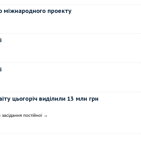
ію міжнародного проекту
і
і
віту цьогоріч виділили 13 млн грн
я засідання постійної
→