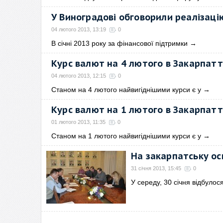
У Виноградові обговорили реалізац
04 лютого 2013, 13:19
0
В січні 2013 року за фінансової підтримки
→
Курс валют на 4 лютого в Закарпатт
04 лютого 2013, 12:15
0
Станом на 4 лютого найвигіднішими курси є у
→
Курс валют на 1 лютого в Закарпатт
01 лютого 2013, 11:35
0
Станом на 1 лютого найвигіднішими курси є у
→
На закарпатську ос
31 січня 2013, 15:45
0
У середу, 30 січня відбулос