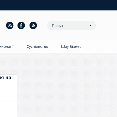
ехнології
Суспільство
Шоу-бізнес
ня на