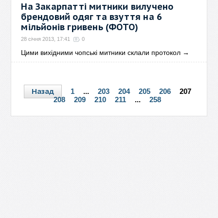
На Закарпатті митники вилучено
брендовий одяг та взуття на 6
мільйонів гривень (ФОТО)
28 січня 2013, 17:41
0
Цими вихідними чопські митники склали протокол
→
Назад
1
...
203
204
205
206
207
208
209
210
211
...
258