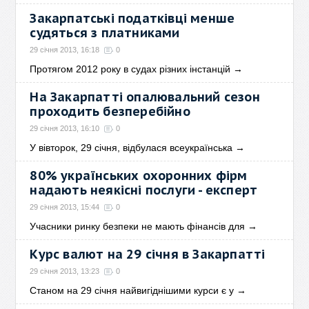
Закарпатські податківці менше
судяться з платниками
29 січня 2013, 16:18
0
Протягом 2012 року в судах різних інстанцій
→
На Закарпатті опалювальний сезон
проходить безперебійно
29 січня 2013, 16:10
0
У вівторок, 29 січня, відбулася всеукраїнська
→
80% українських охоронних фірм
надають неякісні послуги - експерт
29 січня 2013, 15:44
0
Учасники ринку безпеки не мають фінансів для
→
Курс валют на 29 січня в Закарпатті
29 січня 2013, 13:23
0
Станом на 29 січня найвигіднішими курси є у
→