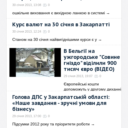
30 січня 2013, 13:08
0
ошкільне виховання є вихідною ланкою в системі
→
Курс валют на 30 січня в Закарпатті
30 січня 2013, 12:24
0
Станом на 30 січня найвигіднішими курси є у
→
В Бельгії на
ужгородське "Совине
гніздо" віділили 900
тисяч євро (ВІДЕО)
29 січня 2013, 19:07
0
Європейські кошти
допоможуть у другому диханні
→
Голова ДПС у Закарпатській області:
«Наше завдання - зручні умови для
бізнесу»
29 січня 2013, 17:00
0
Підсумки 2012 року та пріоритети роботи
→