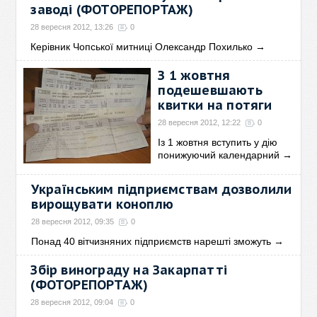
заводі (ФОТОРЕПОРТАЖ)
28 вересня 2012, 13:26
0
Керівник Чопської митниці Олександр Похилько
→
З 1 жовтня
подешевшають
квитки на потяги
28 вересня 2012, 12:22
0
Із 1 жовтня вступить у дію
понижуючий календарний
→
Українським підприємствам дозволили
вирощувати коноплю
28 вересня 2012, 09:35
0
Понад 40 вітчизняних підприємств нарешті зможуть
→
Збір винограду на Закарпатті
(ФОТОРЕПОРТАЖ)
28 вересня 2012, 09:04
0