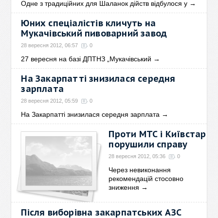
Одне з традиційних для Шаланок дійств відбулося у
→
Юних спеціалістів кличуть на
Мукачівський пивоварний завод
28 вересня 2012, 06:57
0
27 вересня на базі ДПТНЗ „Мукачівський
→
На Закарпатті знизилася середня
зарплата
28 вересня 2012, 05:59
0
На Закарпатті знизилася середня зарплата
→
Проти МТС і Київстар
порушили справу
28 вересня 2012, 05:36
0
Через невиконання
рекомендацій стосовно
зниження
→
Після виборівна закарпатських АЗС