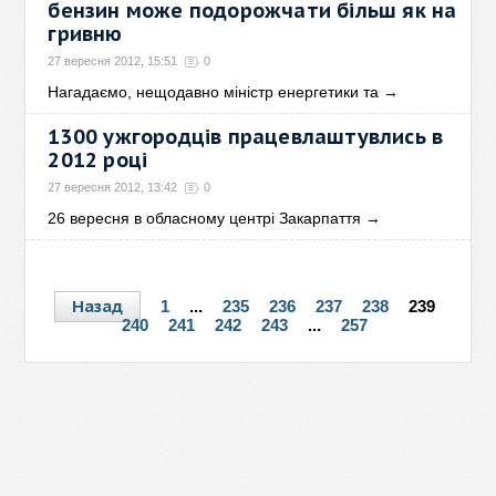
бензин може подорожчати більш як на
гривню
27 вересня 2012, 15:51
0
Нагадаємо, нещодавно міністр енергетики та
→
1300 ужгородців працевлаштувлись в
2012 році
27 вересня 2012, 13:42
0
26 вересня в обласному центрі Закарпаття
→
Назад
1
...
235
236
237
238
239
240
241
242
243
...
257