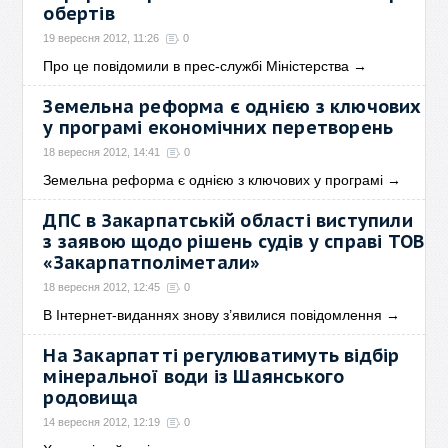
обертів
19 вересня 2012, 11:26
0
Про це повідомили в прес-службі Міністерства
→
Земельна реформа є однією з ключових
у програмі економічних перетворень
18 вересня 2012, 14:41
0
Земельна реформа є однією з ключових у програмі
→
ДПС в Закарпатській області виступили
з заявою щодо рішень судів у справі ТОВ
«Закарпатполіметали»
18 вересня 2012, 12:45
0
В Інтернет-виданнях знову з’явилися повідомлення
→
На Закарпатті регулюватимуть відбір
мінеральної води із Шаянського
родовища
14 вересня 2012, 12:19
0