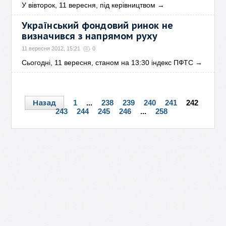
У вівторок, 11 вересня, під керівництвом
→
Український фондовий ринок не
визначився з напрямом руху
11 вересня 2012, 15:21
0
Сьогодні, 11 вересня, станом на 13:30 індекс ПФТС
→
Назад
1
...
238
239
240
241
242
243
244
245
246
...
258