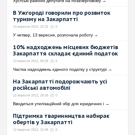
Хустські районні депутати на позачерговому
→
В Ужгороді говорили про розвиток
туризму на Закарпатті
13 вересня 2012, 15:32
0
У четвер, 13 вересня, розпочала роботу
→
10% надходжень місцевих бюджетів
Закарпаття складає єдиний податок
13 вересня 2012, 09:28
0
Частка надходжень єдиного податку у структурі
→
На Закарпатті подорожчають усі
російські автомобілі
12 вересня 2012, 18:26
0
Вводиться утилізаційний збір для юридичних і
→
Підтримка тваринництва набирає
обертів у Закарпатті
12 вересня 2012, 12:48
0