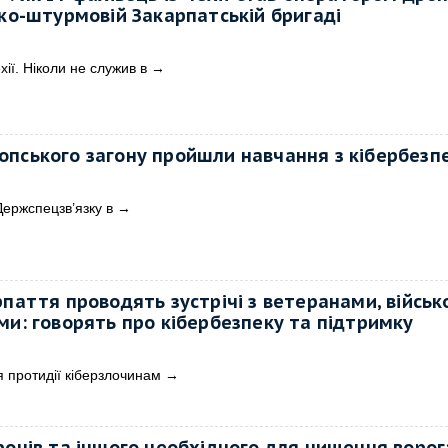
ько-штурмовій Закарпатській бригаді
хії. Ніколи не служив в
→
пського загону пройшли навчання з кібербезп
Держспецзв’язку в
→
рпаття проводять зустрічі з ветеранами, війсь
ми: говорять про кібербезпеку та підтримку
я протидії кіберзлочинам
→
ронів та іншого необхідного для нищення ворог