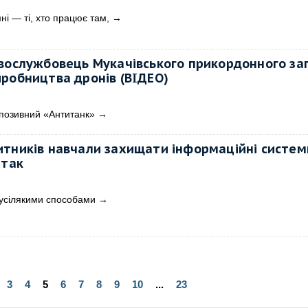
ні — ті, хто працює там,
→
вослужбовець Мукачівського прикордонного за
робництва дронів (ВІДЕО)
 позивний «Антитанк»
→
тників навчали захищати інформаційні систем
атак
 усілякими способами
→
3
4
5
6
7
8
9
10
...
23