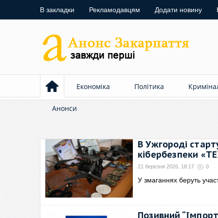
В закладки
Рекламодавцям
Додати новину
Економіка
Політика
Криміна
Анонси
В Ужгороді старт
кібербезпеки «TE
21 березня 2026, 18:17
0
У змаганнях беруть участ
Позивний “Імпорт”