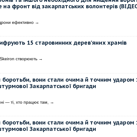
 на фронт від закарпатських волонтерів (ВІДЕ
 дрони ефективно
→
цифрують 15 старовинних деревʼяних храмів
 Skeiron створюють
→
л боротьби, вони стали очима й точним ударом 
штурмової Закарпатської бригади
ні — ті, хто працює там,
→
л боротьби, вони стали очима й точним ударом 
штурмової Закарпатської бригади