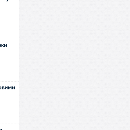
еки
ковими
а