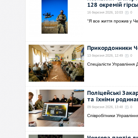
128 окремій гірс
16 березня 2026, 10:03
0
“Я все життя прожив у Че
Прикордонники Чо
13 березня 2026, 12:49
0
Спеціалісти Управління 
Поліцейські Зака
та їхніми родина
09 березня 2026, 13:48
0
Співробітники Управлінн
Чергова партія д