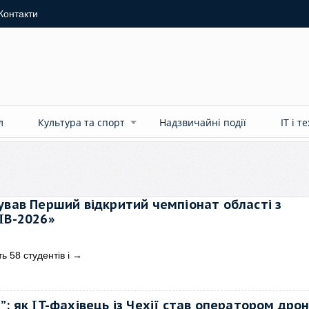
Контакти
л
Культура та спорт
Надзвичайні події
ІТ і т
ував Перший відкритий чемпіонат області з
IB-2026»
ь 58 студентів і
→
: як IT-фахівець із Чехії став оператором дрон