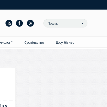
ехнології
Суспільство
Шоу-бізнес
ів у