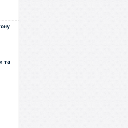
гону
и та