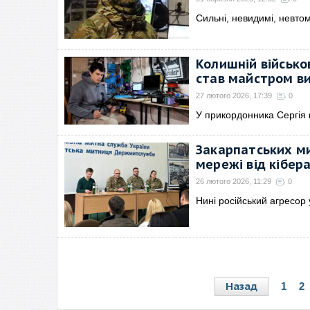
Сильні, невидимі, невтом
Колишній військо
став майстром ви
27 лютого 2026, 17:39
0
У прикордонника Сергія
Закарпатських ми
мережі від кібер
26 лютого 2026, 11:29
0
Нині російський агресор
Назад
1
2