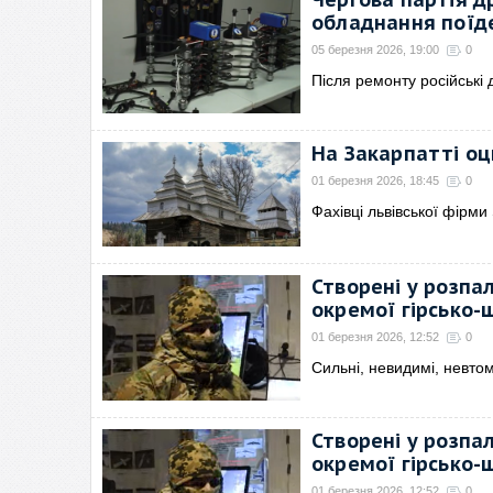
обладнання поїде
05 березня 2026, 19:00
0
Після ремонту російські
На Закарпатті о
01 березня 2026, 18:45
0
Фахівці львівської фірми
Створені у розпа
окремої гірсько-
01 березня 2026, 12:52
0
Сильні, невидимі, невтом
Створені у розпа
окремої гірсько-
01 березня 2026, 12:52
0