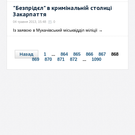
"Безпрідєл" в кримінальній столиці
Закарпаття
04 травня 2013, 15:48
0
Із заявою в Мукачівський міськвідділ міліції
→
Назад
1
...
864
865
866
867
868
869
870
871
872
...
1090