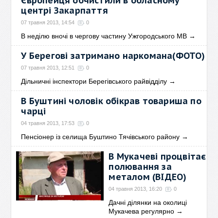
Європейця обчистили в обласному
центрі Закарпаття
07 травня 2013, 14:54
0
В неділю вночі в чергову частину Ужгородського МВ
→
У Берегові затримано наркомана(ФОТО)
07 травня 2013, 12:51
0
Дільничні інспектори Берегівського райвідділу
→
В Буштині чоловік обікрав товариша по
чарці
04 травня 2013, 17:53
0
Пенсіонер із селища Буштино Тячівського району
→
В Мукачеві процвітає
полювання за
металом (ВІДЕО)
04 травня 2013, 16:20
0
Дачні ділянки на околиці
Мукачева регулярно
→