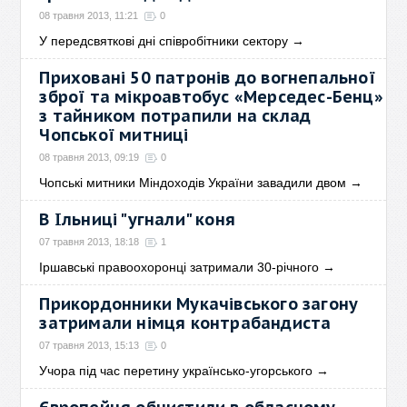
08 травня 2013, 11:21
0
У передсвяткові дні співробітники сектору
→
Приховані 50 патронів до вогнепальної
зброї та мікроавтобус «Мерседес-Бенц»
з тайником потрапили на склад
Чопської митниці
08 травня 2013, 09:19
0
Чопські митники Міндоходів України завадили двом
→
В Ільниці "угнали" коня
07 травня 2013, 18:18
1
Іршавські правоохоронці затримали 30-річного
→
Прикордонники Мукачівського загону
затримали німця контрабандиста
07 травня 2013, 15:13
0
Учора під час перетину українсько-угорського
→