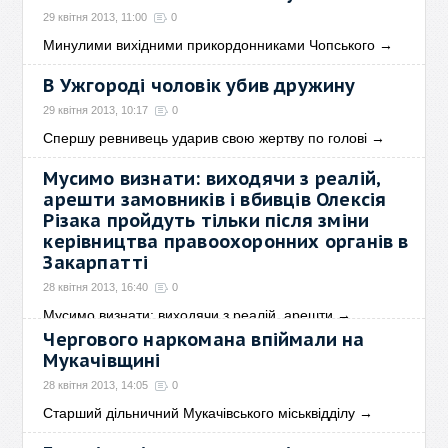
29 квітня 2013, 11:00
0
Минулими вихідними прикордонниками Чопського
→
В Ужгороді чоловік убив дружину
29 квітня 2013, 10:17
0
Спершу ревнивець ударив свою жертву по голові
→
Мусимо визнати: виходячи з реалій,
арешти замовників і вбивців Олексія
Різака пройдуть тільки після зміни
керівництва правоохоронних органів в
Закарпатті
28 квітня 2013, 16:40
0
Мусимо визнати: виходячи з реалій, арешти
→
Чергового наркомана впіймали на
Мукачівщині
28 квітня 2013, 14:05
0
Старший дільничний Мукачівського міськвідділу
→