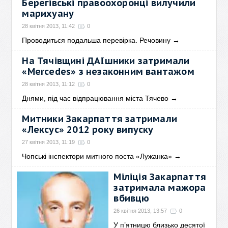
Берегівські правоохоронці вилучили
марихуану
28 квітня 2013, 11:42
0
Проводиться подальша перевірка. Речовину
→
На Тячівщині ДАІшники затримали
«Mercedes» з незаконним вантажом
28 квітня 2013, 11:12
0
Днями, під час відпрацювання міста Тячево
→
Митники Закарпаття затримали
«Лексус» 2012 року випуску
27 квітня 2013, 11:19
0
Чопські інспектори митного поста «Лужанка»
→
Міліція Закарпаття
затримала мажора
вбивцю
26 квітня 2013, 13:57
0
У п’ятницю близько десятої