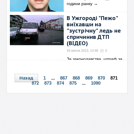
години ранку
→
В Ужгороді "Пежо"
виїхавши на
"зустрічну" ледь не
спричинив ДТП
(ВІДЕО)
26 квітня 2013, 13:48
0
За законодавства, штраф за
виїзд на зустрічну
→
Назад
1
...
867
868
869
870
871
872
873
874
875
...
1090