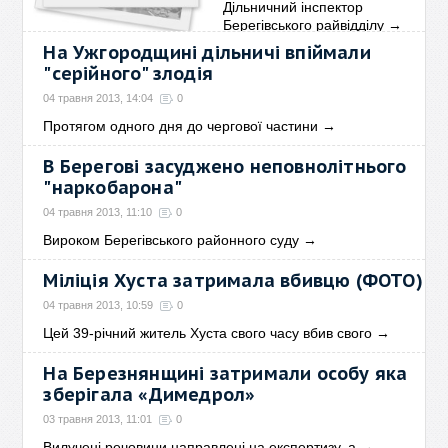
Дільничний інспектор
Берегівського райвідділу
→
На Ужгородщині дільничі впіймали
"серійного" злодія
04 травня 2013, 14:04
0
Протягом одного дня до чергової частини
→
В Берегові засуджено неповнолітнього
"наркобарона"
04 травня 2013, 11:10
0
Вироком Берегівського районного суду
→
Міліція Хуста затримала вбивцю (ФОТО)
04 травня 2013, 10:59
0
Цей 39-річний житель Хуста свого часу вбив свого
→
На Березнянщині затримали особу яка
зберігала «Димедрол»
03 травня 2013, 11:01
0
Вилучені речовини направлені на експертизу, а
→