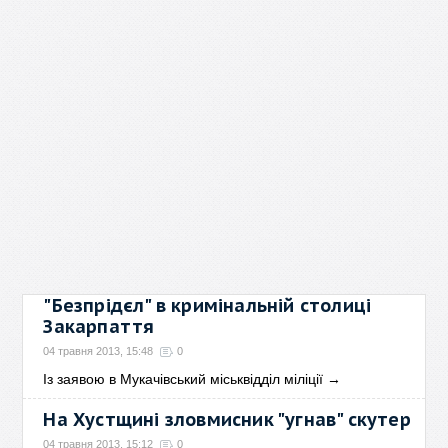
"Безпрідєл" в кримінальній столиці
Закарпаття
04 травня 2013, 15:48
0
Із заявою в Мукачівський міськвідділ міліції
→
На Хустщині зловмисник "угнав" скутер
04 травня 2013, 15:12
0