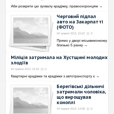
Аби розкрити цю зухвалу крадіжку, правоохоронцям
→
Черговий підпал
авто на Закарпатті
(ФОТО)
04 травня 2013, 15:02
0
Прямо у дворі міськвиконкому
близько 5 ранку
→
Міліція затримала на Хустщині молодих
злодіїв
04 травня 2013, 14:24
0
Квартирні крадіжки та крадіжки з автотранспорту є
→
Берегівські дільничі
затримали чоловіка,
що вирощував
коноплі
04 травня 2013, 14:09
0