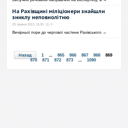
На Рахівщині міліціонери знайшли
зниклу неповнолітню
03 травня 2013, 10:55
0
Вечірньої пори до чергової частини Рахівського
→
Назад
1
...
865
866
867
868
869
870
871
872
873
...
1090