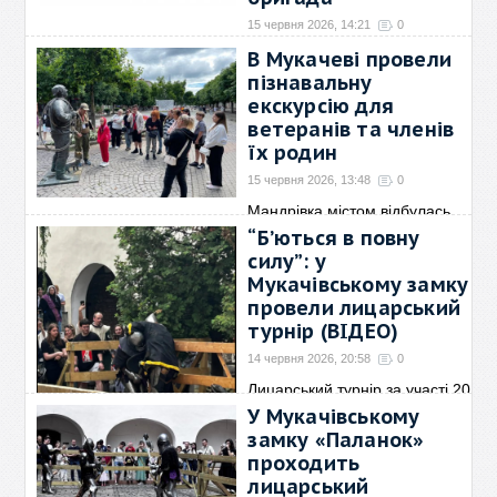
15 червня 2026, 14:21
0
«Сказати, що я спеціально
В Мукачеві провели
хотів написати казку
→
пізнавальну
екскурсію для
ветеранів та членів
їх родин
15 червня 2026, 13:48
0
Мандрівка містом відбулась
завдяки співпраці
→
“Б’ються в повну
силу”: у
Мукачівському замку
провели лицарський
турнір (ВІДЕО)
14 червня 2026, 20:58
0
Лицарський турнір за участі 20
учасників з різних
→
У Мукачівському
замку «Паланок»
проходить
лицарський