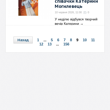
співачки Катерини
Могилевець
10 червня 2026, 11:00
0
У неділю відбувся творчий
вечір Катерини
→
Назад
1
...
5
6
7
8
9
10
11
12
13
...
156