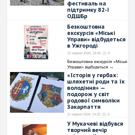
фестиваль на
підтримку 82-ї
ОДШБр
14 червня 2026, 15:53
0
Безкоштовна
13 та 14 червня у верхньому
екскурсія «Міські
дворі замку "Паланок"
→
Управи» відбудеться
в Ужгороді
13 червня 2026, 16:46
0
Безкоштовна екскурсія «Міські
Управи» відбудеться
→
«Історія у гербах:
шляхетні роди та їх
володіння» —
подорож у світ
родової символіки
Закарпаття
11 червня 2026, 14:25
0
10 червня в стінах
У Мукачеві відбувся
Ужгородського замку
творчий вечір
відбулася
→