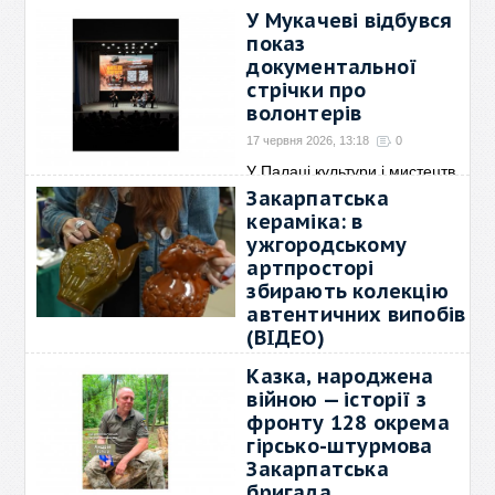
У Мукачеві відбувся
показ
документальної
стрічки про
волонтерів
17 червня 2026, 13:18
0
У Палаці культури і мистецтв
відбувся показ
→
Закарпатська
кераміка: в
ужгородському
артпросторі
збирають колекцію
автентичних випобів
(ВІДЕО)
15 червня 2026, 23:04
0
Казка, народжена
В ужгородському артпросторі
війною — історії з
розпочали проєкт із
→
фронту 128 окрема
гірсько-штурмова
Закарпатська
бригада