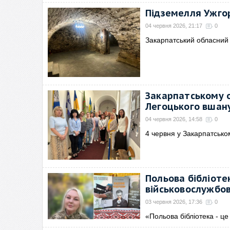
Підземелля Ужгор
04 червня 2026, 21:17
0
Закарпатський обласний 
Закарпатському о
Легоцького вшану
04 червня 2026, 14:58
0
4 червня у Закарпатськ
Польова бібліоте
військовослужбов
03 червня 2026, 17:36
0
«Польова бібліотека - це 