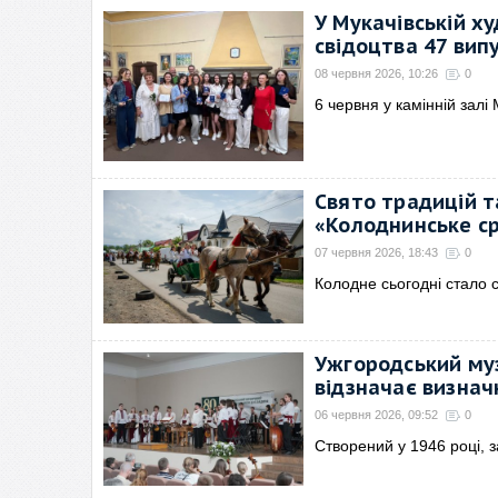
У Мукачівській ху
свідоцтва 47 вип
08 червня 2026, 10:26
0
6 червня у камінній залі
Свято традицій т
«Колоднинське ср
07 червня 2026, 18:43
0
Колодне сьогодні стало
Ужгородський му
відзначає визначн
06 червня 2026, 09:52
0
Створений у 1946 році, з