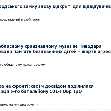
одського замку знову відкриті для відвідувачів
краєзнавчий музей імені
→
бласному краєзнавчому музеї ім. Тиводара
вали пам’ять безневинних дітей – жертв агресі
ому обласному краєзнавчому
→
ка на фронті: своїм досвідом поділилася
иця 3-го батальйону 101-ї ОБр ТрО
ідея, на яку два роки
→