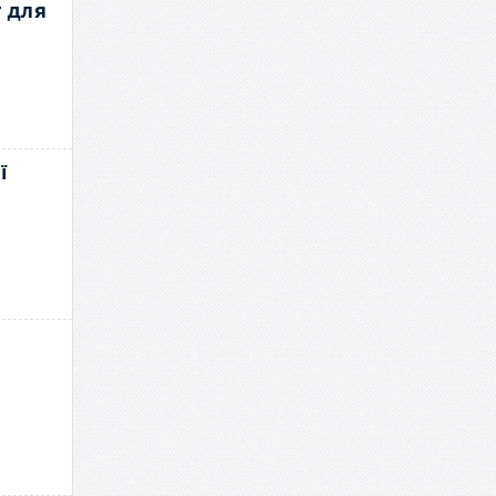
т для
ї