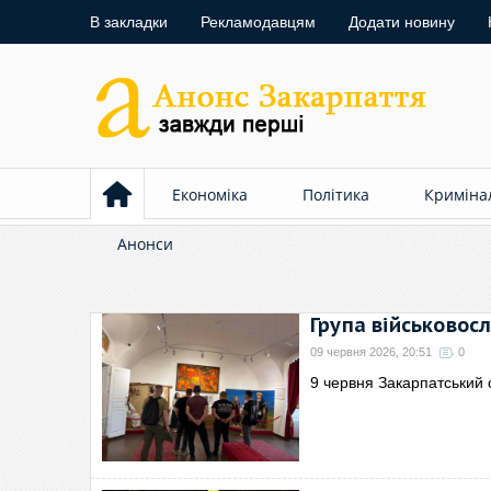
В закладки
Рекламодавцям
Додати новину
Економіка
Політика
Криміна
Анонси
Група військовос
09 червня 2026, 20:51
0
9 червня Закарпатський 