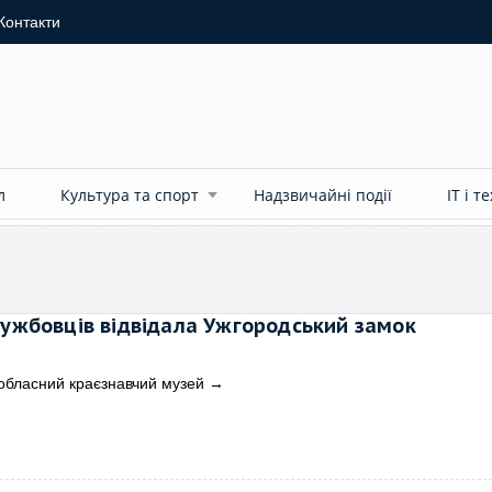
Контакти
л
Культура та спорт
Надзвичайні події
ІТ і т
лужбовців відвідала Ужгородський замок
обласний краєзнавчий музей
→