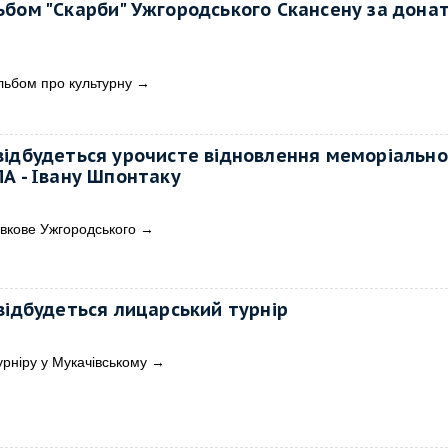
бом "Скарби" Ужгородського Скансену за дона
льбом про культурну
→
відбудеться урочисте відновлення меморіально
А - Івану Шпонтаку
овкове Ужгородського
→
відбудеться лицарський турнір
рніру у Мукачівському
→