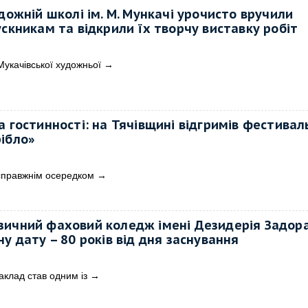
дожній школі ім. М. Мункачі урочисто вручили
ускникам та відкрили їх творчу виставку робіт
 Мукачівської художньої
→
а гостинності: на Тячівщині відгримів фестивал
ібло»
 справжнім осередком
→
зичний фаховий коледж імені Дезидерія Задор
у дату – 80 років від дня заснування
аклад став одним із
→