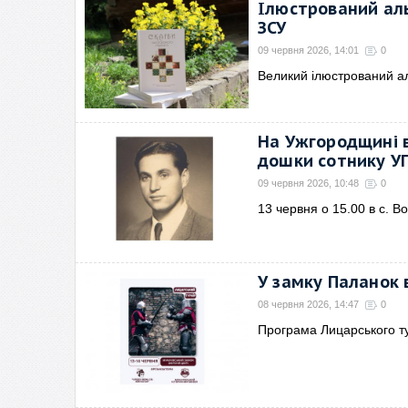
Ілюстрований аль
ЗСУ
09 червня 2026, 14:01
0
Великий ілюстрований а
На Ужгородщині 
дошки сотнику УП
09 червня 2026, 10:48
0
13 червня о 15.00 в с. В
У замку Паланок 
08 червня 2026, 14:47
0
Програма Лицарського ту