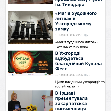
ім. Тиводара
Легоцького
«Магія художного
19 червня 2026, 21:48
0
литва» в
Експозиція охоплює понад
Ужгородському
два століття розвитку
→
замку
19 червня 2026, 21:21
0
«Магія художного литва» -
таку назву має нова
→
В Ужгороді
відбудеться
благодійний Купала
Фест
19 червня 2026, 15:25
0
Цими вихідними ужгородців та
гостей міста
→
В Іршаві
презентувала
закарпатська
письменниця