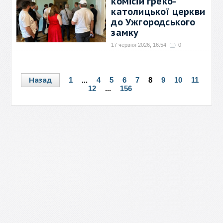
комісій греко-
католицької церкви
до Ужгородського
замку
17 червня 2026, 16:54
0
Цими днями Закарпаття
приймає голів катехитичних
→
Назад
1
...
4
5
6
7
8
9
10
11
12
...
156