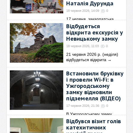
Наталія Дурунда
18 червня 2026, 14:09
0
17 червня, закарпатська
письменниця Наталія
→
Відбудеться
відкрита екскурсія у
Невицькому замку
18 червня 2026, 11:03
0
21 червня 2026 р. (неділя)
відбудеться відкрита
→
Встановили бруківку
і провели Wi-Fi: в
Ужгородському
замку відновили
підземелля (ВІДЕО)
17 червня 2026, 21:36
0
В Ужгородському замку
відновили підземелля для
→
Відбувся візит голів
катехитичних