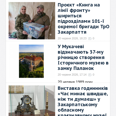
обласному краєзнавчому
→
Проєкт «Книга на
лінії фронту»
шириться
підрозділами 101-ї
окремої бригади ТрО
Закарпаття
20 червня 2026, 18:23
0
Коли навколо горнило війни, а
У Мукачеві
кожен день вимагає
→
відзначають 37-му
річницю створення
Історичного музею в
замку Паланок
20 червня 2026, 17:14
0
20 червня 1989 року
постановою уряду було
→
Виставка годинників
«Час минає швидше,
ніж ти думаєш» у
Закарпатському
обласному
краєзнавчому музеї