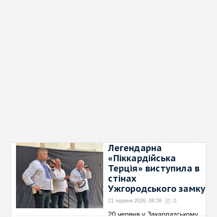
Легендарна
«Піккардійська
Терція» виступила в
стінах
Ужгородського замку
21 червня 2026, 08:38
0
20 червня у Закарпатському