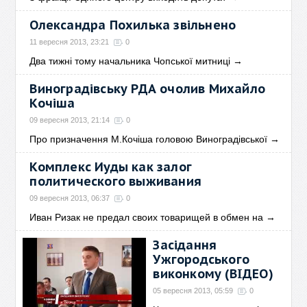
Олександра Похилька звільнено
11 вересня 2013, 23:21
0
Два тижні тому начальника Чопської митниці
→
Виноградівську РДА очолив Михайло
Кочіша
09 вересня 2013, 21:14
0
Про призначення М.Кочіша головою Виноградівської
→
Комплекс Иуды как залог
политического выживания
09 вересня 2013, 06:37
0
Иван Ризак не предал своих товарищей в обмен на
→
Засідання
Ужгородського
виконкому (ВІДЕО)
05 вересня 2013, 05:59
0