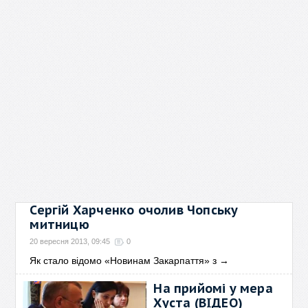
Сергій Харченко очолив Чопську
митницю
20 вересня 2013, 09:45
0
Як стало відомо «Новинам Закарпаття» з
→
На прийомі у мера
Хуста (ВІДЕО)