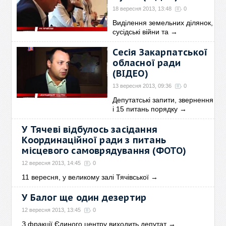
18 вересня 2013, 13:48
0
Виділення земельних ділянок,
сусідські війни та
→
Сесія Закарпатської
обласної ради
(ВІДЕО)
13 вересня 2013, 09:36
0
Депутатські запити, звернення
і 15 питань порядку
→
У Тячеві відбулось засідання
Координаційної ради з питань
місцевого самоврядування (ФОТО)
12 вересня 2013, 14:45
0
11 вересня, у великому залі Тячівської
→
У Балог ще один дезертир
12 вересня 2013, 13:45
0
З фракції Єдиного центру виходить депутат
→