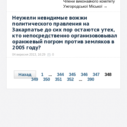
Члени виконавчого комітету
Ужгородської Міської
→
Неужели невидимые вожжи
политического правления на
Закарпатье до сих пор остаются утех,
кто непосредственно организововывал
оранжевый погром против земляков в
2005 году?
04 вересня 2013, 16:29
0
У политрепрессий срока давности не бывает
→
Назад
1
...
344
345
346
347
348
349
350
351
352
...
390