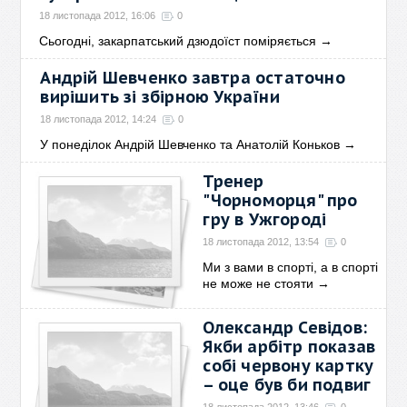
18 листопада 2012, 16:06
0
Сьогодні, закарпатський дзюдоїст поміряється
→
Андрій Шевченко завтра остаточно
вирішить зі збірною України
18 листопада 2012, 14:24
0
У понеділок Андрій Шевченко та Анатолій Коньков
→
Тренер
"Чорноморця" про
гру в Ужгороді
18 листопада 2012, 13:54
0
Ми з вами в спорті, а в спорті
не може не стояти
→
Олександр Севідов:
Якби арбітр показав
собі червону картку
– оце був би подвиг