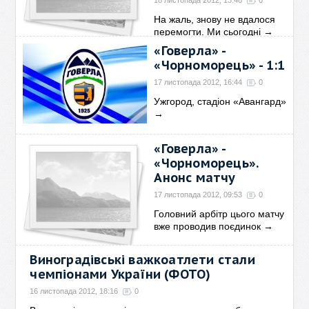
18 листопада 2012, 13:46
0
На жаль, знову не вдалося
перемогти. Ми сьогодні
→
«Говерла» -
«Чорноморець» - 1:1
17 листопада 2012, 16:44
0
Ужгород, стадіон «Авангард»
→
«Говерла» -
«Чорноморець».
Анонс матчу
17 листопада 2012, 09:53
0
Головний арбітр цього матчу
вже проводив поєдинок
→
Виноградівські важкоатлети стали
чемпіонами України (ФОТО)
16 листопада 2012, 18:16
0