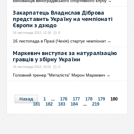
Вихованців виноградівського спортивного клубу
→
Закарпатець Владислав Діброва
представить Україну на чемпіонаті
Європи з дзюдо
16 листопада 2012, 12:16
0
16 листопада в Празі (Чехія) стартує чемпіонат
→
Маркевич виступає за натуралізацію
гравців у збірну України
16 листопада 2012, 10:01
0
Головний тренер "Металіста" Мирон Маркевич
→
Назад
1
...
176
177
178
179
180
181
182
183
184
...
219