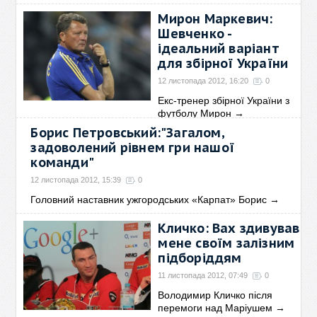
Мирон Маркевич:
Шевченко -
ідеальний варіант
для збірної України
12 листопада 2012, 16:20
0
Екс-тренер збірної України з
футболу Мирон
→
Борис Петровський:"Загалом,
задоволений рівнем гри нашої
команди"
12 листопада 2012, 15:39
0
Головний наставник ужгородських «Карпат» Борис
→
Кличко: Вах здивував
мене своїм залізним
підборіддям
11 листопада 2012, 07:49
0
Володимир Кличко після
перемоги над Маріушем
→