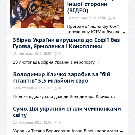
іншої сторони
(ВІДЕО)
13 листопада 2012, 15:58
0
Програма "Інший футбол"
телеканалу ICTV побувала
→
Збірна України вирушила до Софії без
Гусєва, Ярмоленка і Коноплянки
13 листопада 2012, 15:56
0
13 листопада збірна України з аеропорту
→
Володимир Кличко заробив за "бій
гігантів" 5,3 мільйони євро
13 листопада 2012, 12:57
0
Поляки підрахували доходи Володимира Кличка та
→
Сумо. Дві українки стали чемпіонками
світу
13 листопада 2012, 12:06
0
Українки Тетяна Борисова та Ілона Біреш перемогли
→