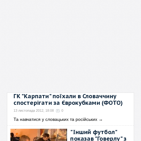
ГК "Карпати" поїхали в Словаччину
спостерігати за Єврокубками (ФОТО)
13 листопада 2012, 18:08
0
Та навчатися у словацьких та російських
→
"Інший футбол"
показав "Говерлу" з