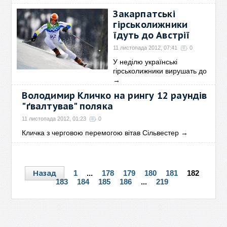
Закарпатські
гірськолижники
їдуть до Австрії
11 листопада 2012, 07:41
0
У неділю українські
гірськолижники вирушать до
→
Володимир Кличко на рингу 12 раундів
"ґвалтував" поляка
11 листопада 2012, 01:23
0
Кличка з черговою перемогою вітав Сільвестер
→
Назад
1
...
178
179
180
181
182
183
184
185
186
...
219