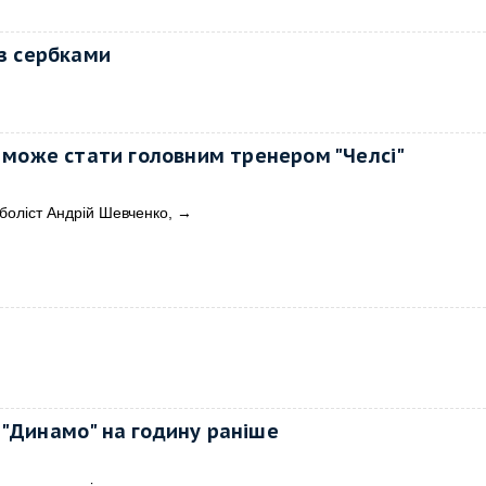
 з сербками
 може стати головним тренером "Челсі"
боліст Андрій Шевченко,
→
з "Динамо" на годину раніше