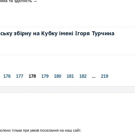
ика та здатність
→
ську збірну на Кубку імені Ігоря Турчина
176
177
178
179
180
181
182
...
219
олено тільки при умові посилання на наш сайт.