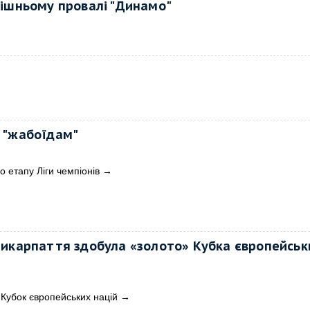
инішньому провалі "Динамо"
 "жабоїдам"
о етапу Ліги чемпіонів
→
рикарпаття здобула «золото» Кубка європейськ
 Кубок європейських націй
→