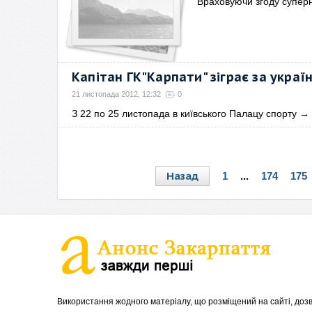
Враховуючи згоду суперн
Капітан ГК"Карпати" зіграє за україн
21 листопада 2012, 12:32
0
З 22 по 25 листопада в київського Палацу спорту
→
Назад
1
...
174
175
Використання жодного матеріалу, що розміщений на сайті, дозв