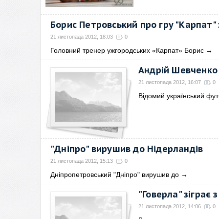
Борис Петровський про гру "Карпат"
21 листопада 2012, 18:03
0
Головний тренер ужгородських «Карпат» Борис
→
Андрій Шевченко
21 листопада 2012, 16:07
0
Відомий український фут
"Дніпро" вирушив до Нідерландів
21 листопада 2012, 15:13
0
Дніпропетровський "Дніпро" вирушив до
→
"Говерла" зіграє 
21 листопада 2012, 14:06
0