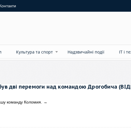
Контакти
л
Культура та спорт
Надзвичайні події
ІТ і т
був дві перемоги над командою Дрогобича (ВІД
ашу команду Коломия.
→