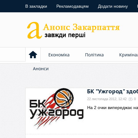
В закладки
Рекламодавцям
Додати новину
Економіка
Політика
Криміна
Анонси
БК "Ужгород" здо
22 листопада 2012, 12:42
0
На 2 очки випереджає н