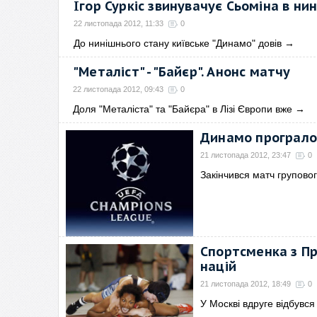
Ігор Суркіс звинувачує Сьоміна в н
22 листопада 2012, 11:33
0
До нинішнього стану київське "Динамо" довів
→
"Металіст" - "Байєр". Анонс матчу
22 листопада 2012, 09:43
0
Доля "Металіста" та "Байєра" в Лізі Європи вже
→
Динамо програло
21 листопада 2012, 23:47
0
Закінчився матч груповог
Спортсменка з П
націй
21 листопада 2012, 18:49
0
У Москві вдруге відбувся