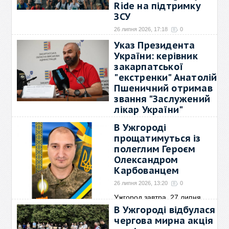
Ride на підтримку
ЗСУ
26 липня 2026, 17:18
0
31 липня в Ужгороді
Указ Президента
проведуть благодійний
→
України: керівник
закарпатської
"екстренки" Анатолій
Пшеничний отримав
звання "Заслужений
лікар України"
26 липня 2026, 17:07
0
В Ужгороді
Вітаємо Анатолія
прощатимуться із
Олександровича Пшеничного
полеглим Героєм
із
→
Олександром
Карбованцем
26 липня 2026, 13:20
0
Ужгород завтра, 27 липня,
прощатиметься із
→
В Ужгороді відбулася
чергова мирна акція