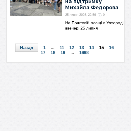
на підтримку
Михайла Федорова
25 липня 2026, 22:56
0
На Поштовій площі в Ужгороді
ввечері 25 липня
→
Назад
1
...
11
12
13
14
15
16
17
18
19
...
1698