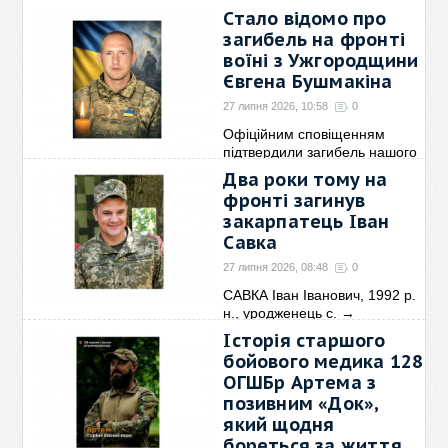
Стало відомо про
загибель на фронті
воїні з Ужгородщини
Євгена Бушмакіна
27 липня 2026, 10:58
0
Офіційним сповіщенням
підтвердили загибель нашого
→
Два роки тому на
фронті загинув
закарпатець Іван
Савка
27 липня 2026, 08:48
0
САВКА Іван Іванович, 1992 р.
н., уродженець с.
→
Історія старшого
бойового медика 128
ОГШБр Артема з
позивним «Док»,
який щодня
бореться за життя