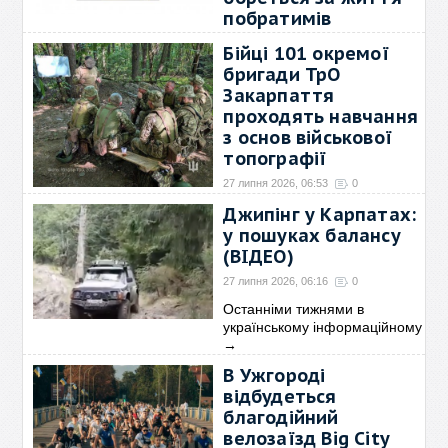
побратимів
27 липня 2026, 07:45
0
Бійці 101 окремої
«У темряві пролунав вибух.
бригади ТрО
Кілька секунд
→
Закарпаття
проходять навчання
з основ військової
топографії
27 липня 2026, 06:53
0
Виконання будь-якого
Джипінг у Карпатах:
бойового завдання неминуче
у пошуках балансу
→
(ВІДЕО)
27 липня 2026, 06:16
0
Останніми тижнями в
українському інформаційному
→
В Ужгороді
відбудеться
благодійний
велозаїзд Big City