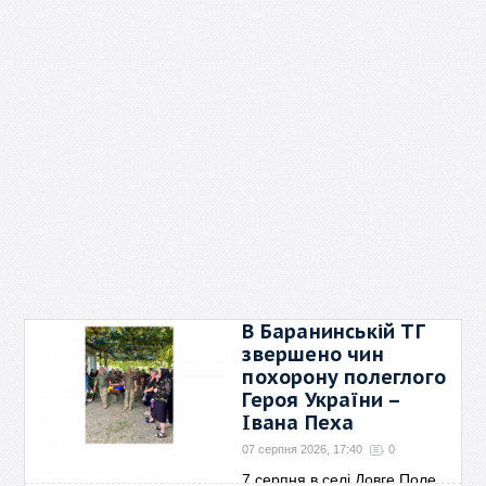
В Баранинській ТГ
звершено чин
похорону полеглого
Героя України –
Івана Пеха
07 серпня 2026, 17:40
0
7 серпня в селі Довге Поле,