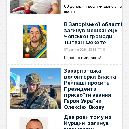
60 донацій і десятки шансів на
життя
→
В Запорізької області
загинув мешканець
Чопської громади
Іштван Фекете
07 серпня 2026, 13:56
0
Герої не вмирають!
→
Закарпатська
волонтерка Власта
Рейпаші просить
Президента
присвоїти звання
Героя України
Олексію Юкову
07 серпня 2026, 13:35
0
Два роки тому на
Відома українська громадська
Курщині загинув
діячка та
→