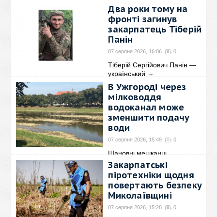
що на Ужгородщині
→
Два роки тому на
фронті загинув
закарпатець Тіберій
Панін
07 серпня 2026, 16:06
0
Тіберій Сергійович Панін —
український
→
В Ужгороді через
мілководдя
водоканал може
зменшити подачу
води
07 серпня 2026, 15:49
0
Шановні мешканці
правосторонньої частини
Закарпатські
міста
→
піротехніки щодня
повертають безпеку
Миколаївщині
07 серпня 2026, 15:28
0