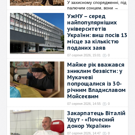
У захисному спорядженні, під
палючим сонцем, вони
→
УжНУ – серед
найпопулярніших
університетів
України: виш посів 13
місце за кількістю
поданих заяв
07 серпня 2026, 15:01
0
Ужгородський національний
Майже рік вважався
університет увійшов до
→
зниклим безвісти: у
Мукачеві
попрощалися із 30-
річним Владиславом
Мойсеєвим
07 серпня 2026, 14:55
0
Сьогодні у Свято-
Закарпатець Віталій
Михайлівському храмі у
→
Удут - «Почесний
донор України»
07 серпня 2026, 14:47
0