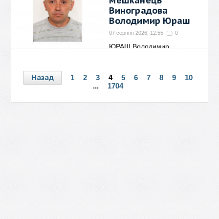
мешканець
Виноградова
Володимир Юраш
07 серпня 2026, 12:55
0
ЮРАШ Володимир
Васильович, 1977 р. н., м.
→
Назад
1
2
3
4
5
6
7
8
9
10
...
1704