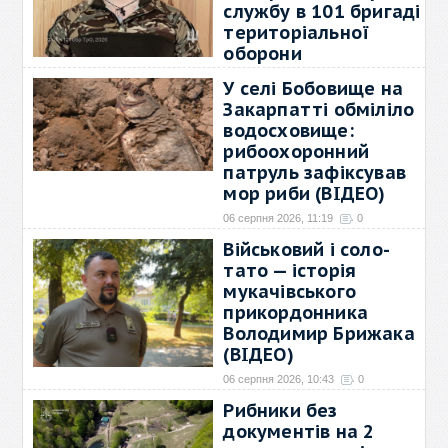
службу в 101 бригаді
територіальної
оборони
06 серпня 2026, 12:44
0
У селі Бобовище на
До війни Олександр активно
Закарпатті обміліло
займався спортом:
→
водосховище:
рибоохоронний
патруль зафіксував
мор риби (ВІДЕО)
06 серпня 2026, 11:19
0
У селі Бобовище
Військовий і соло-
Мукачівського району
тато — історія
обміліло
→
мукачівського
прикордонника
Володимир Брижака
(ВІДЕО)
06 серпня 2026, 10:43
0
Прикордонник Володимир
Рибники без
Брижак — учасник Курської
→
документів на 2