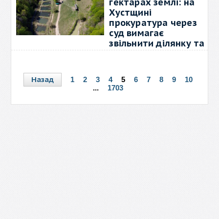
гектарах землі: на
Хустщині
прокуратура через
суд вимагає
звільнити ділянку та
знести незаконні
споруди
06 серпня 2026, 10:22
0
Назад
1
2
3
4
5
6
7
8
9
10
...
1703
Хустська окружна прокуратура
подала до суду
→