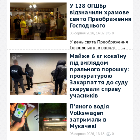
загону Бренді
У 128 ОГШБр
06 серпня 2026, 14:30
0
відзначили храмове
Одні собаки засвоюють нову
свято Преображення
команду з першого
→
Господнього
06 серпня 2026, 14:02
0
У день свята Преображення
Господнього, в народі —
→
Майже 6 кг кокаїну
під виглядом
прального порошку:
прокуратурою
Закарпаття до суду
скерували справу
учасників
міжнародного
П'яного водія
наркотрафіку
Volkswagen
06 серпня 2026, 13:52
0
затримали в
Прокурори Закарпатської
Мукачеві
спеціалізованої
→
06 серпня 2026, 13:13
0