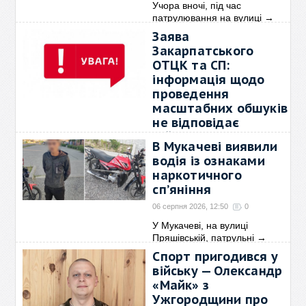
Учора вночі, під час
патрулювання на вулиці
→
Заява
Закарпатського
ОТЦК та СП:
інформація щодо
проведення
масштабних обшуків
не відповідає
дійсності
В Мукачеві виявили
06 серпня 2026, 12:57
0
водія із ознаками
У зв'язку з поширенням у
наркотичного
медіа та соціальних
→
спʼяніння
06 серпня 2026, 12:50
0
У Мукачеві, на вулиці
Пряшівській, патрульні
→
Спорт пригодився у
війську — Олександр
«Майк» з
Ужгородщини про