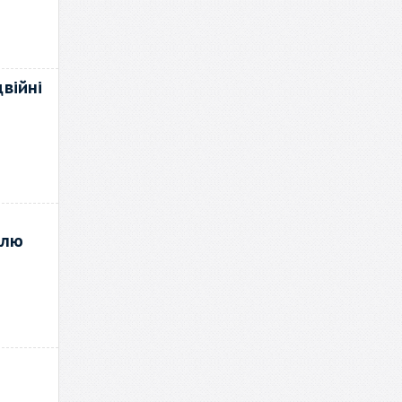
війні
олю