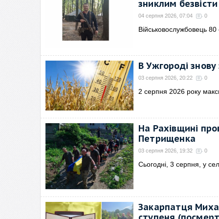
зниклим безвісти 
04 серпня 2026, 07:04
0
Військовослужбовець 80
В Ужгороді знову
03 серпня 2026, 20:22
0
2 серпня 2026 року мак
На Рахівщині про
Петрищенка
03 серпня 2026, 19:32
0
Сьогодні, 3 серпня, у сел
Закарпатця Миха
ступеня (посмерт