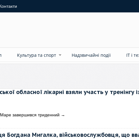
Контакти
л
Культура та спорт
Надзвичайні події
ІТ і т
кої обласної лікарні взяли участь у тренінгу і
ї
я-Маре завершився триденний
→
ця Богдана Мигалка, військовослужбовця, що в