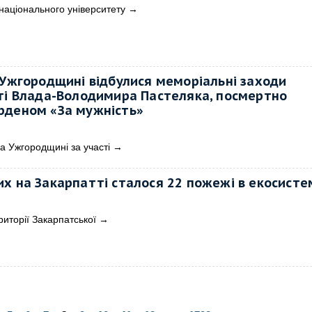
національного університету
→
 Ужгородщині відбулися меморіальні заходи
ті Влада-Володимира Пастеляка, посмертно
рденом «За мужність»
а Ужгородщині за участі
→
х на Закарпатті сталося 22 пожежі в екосисте
риторії Закарпатської
→