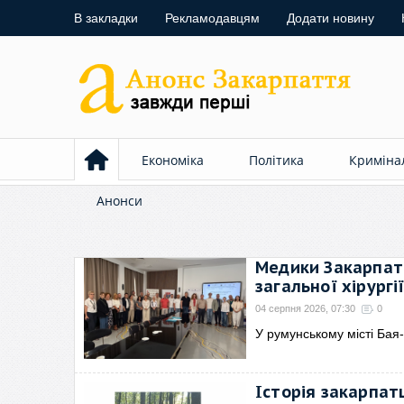
В закладки
Рекламодавцям
Додати новину
Економіка
Політика
Криміна
Анонси
Медики Закарпатсь
загальної хірургі
04 серпня 2026, 07:30
0
У румунському місті Ба
Історія закарпат