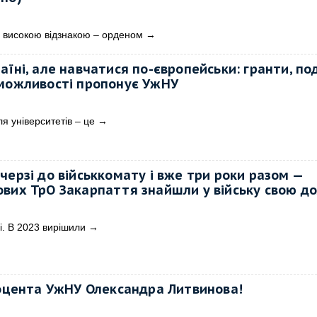
високою відзнакою – орденом
→
аїні, але навчатися по-європейськи: гранти, под
 можливості пропонує УжНУ
я університетів – це
→
черзі до військкомату і вже три роки разом —
ових ТрО Закарпаття знайшли у війську свою д
і. В 2023 вирішили
→
доцента УжНУ Олександра Литвинова!