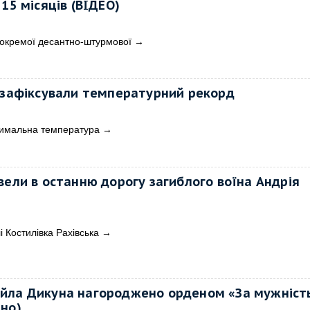
15 місяців (ВІДЕО)
 окремої десантно-штурмової
→
 зафіксували температурний рекорд
симальна температура
→
вели в останню дорогу загиблого воїна Андрія
і Костилівка Рахівська
→
йла Дикуна нагороджено орденом «За мужність
но)