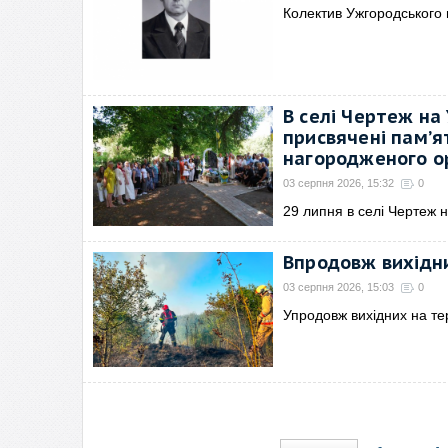
Колектив Ужгородського 
В селі Чертеж на
присвячені пам’я
нагородженого о
03 серпня 2026, 15:32
0
29 липня в селі Чертеж н
Впродовж вихідни
03 серпня 2026, 15:03
0
Упродовж вихідних на те