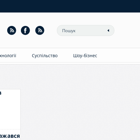
ехнології
Суспільство
Шоу-бізнес
з
важався