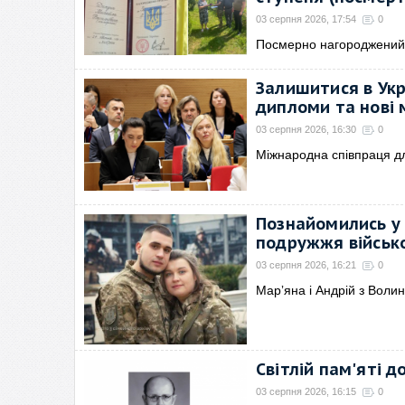
03 серпня 2026, 17:54
0
Посмерно нагороджений 
Залишитися в Укр
дипломи та нові
03 серпня 2026, 16:30
0
Міжнародна співпраця дл
Познайомились у 
подружжя військ
03 серпня 2026, 16:21
0
Марʼяна і Андрій з Волин
Світлій пам'яті 
03 серпня 2026, 16:15
0