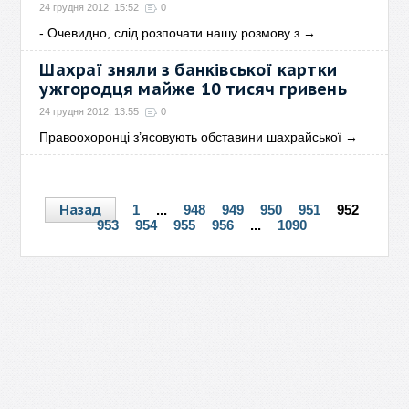
24 грудня 2012, 15:52
0
- Очевидно, слід розпочати нашу розмову з
→
Шахраї зняли з банківської картки
ужгородця майже 10 тисяч гривень
24 грудня 2012, 13:55
0
Правоохоронці з’ясовують обставини шахрайської
→
Назад
1
...
948
949
950
951
952
953
954
955
956
...
1090