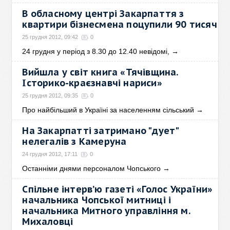
В обласному центрі Закарпаття з
квартири бізнесмена поцупили 90 тисяч
25 грудня 2012, 09:42
0
24 грудня у період з 8.30 до 12.40 невідомі,
→
Вийшла у світ книга «Тячівщина.
Історико-краєзнавчі нариси»
25 грудня 2012, 09:35
0
Про найбільший в Україні за населенням сільський
→
На Закарпатті затримано "дует"
нелегалів з Камеруна
24 грудня 2012, 17:11
0
Останніми днями персоналом Чопського
→
Спільне інтерв’ю газеті «Голос України»
начальника Чопської митниці і
начальника Митного управління м.
Михаловці