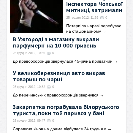
інспектора Чопської
митниці, затримали
25 грудня 2012, 11:39
0
Потерпіла наразі перебуває
на стаціонарному
→
В Ужгороді з магазину викрали
парфумерії на 10 000 гривень
25 грудня 2012, 10:56
0
До правоохоронців звернулася 45-річна приватний
→
У великоберезнянця авто викрав
товариш по чарці
25 грудня 2012, 10:32
0
До перечинських правоохоронців звернувся
→
Закарпатка пограбувала білоруського
туриста, поки той парився у бані
25 грудня 2012, 09:47
0
Справжня кіношна драма відбулася 24 грудня в
→