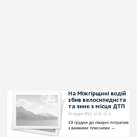
На Міжгірщині водій
збив велосипедиста
та зник з місця ДТП
20 грудня 2012, 12:26
0
19 грудня до лікарні потрапив
з важкими тілесними
→