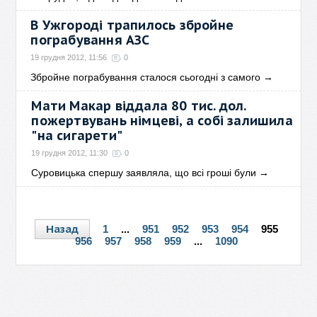
В Ужгороді трапилось збройне
пограбування АЗС
19 грудня 2012, 11:56
0
Збройне пограбування сталося сьогодні з самого
→
Мати Макар віддала 80 тис. дол.
пожертвувань німцеві, а собі залишила
"на сигарети"
19 грудня 2012, 11:30
0
Суровицька спершу заявляла, що всі гроші були
→
Назад
1
...
951
952
953
954
955
956
957
958
959
...
1090