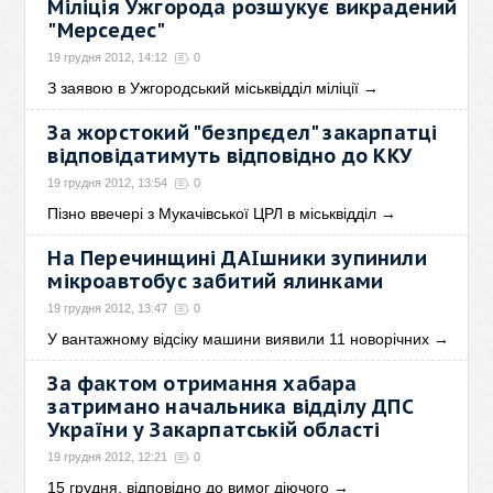
Міліція Ужгорода розшукує викрадений
"Мерседес"
19 грудня 2012, 14:12
0
З заявою в Ужгородський міськвідділ міліції
→
За жорстокий "безпрєдел" закарпатці
відповідатимуть відповідно до ККУ
19 грудня 2012, 13:54
0
Пізно ввечері з Мукачівської ЦРЛ в міськвідділ
→
На Перечинщині ДАІшники зупинили
мікроавтобус забитий ялинками
19 грудня 2012, 13:47
0
У вантажному відсіку машини виявили 11 новорічних
→
За фактом отримання хабара
затримано начальника відділу ДПС
України у Закарпатській області
19 грудня 2012, 12:21
0
15 грудня, відповідно до вимог діючого
→