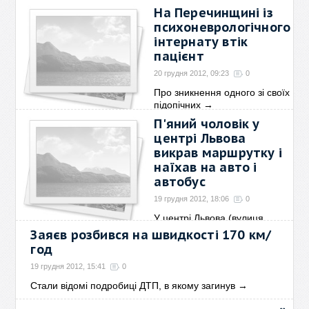
На Перечинщині із
психоневрологічного
інтернату втік
пацієнт
20 грудня 2012, 09:23
0
Про зникнення одного зі своїх
підопічних
→
П'яний чоловік у
центрі Львова
викрав маршрутку і
наїхав на авто і
автобус
19 грудня 2012, 18:06
0
У центрі Львова (вулиця
Підвальна) невідомий
→
Заяєв розбився на швидкості 170 км/
год
19 грудня 2012, 15:41
0
Стали відомі подробиці ДТП, в якому загинув
→