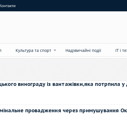
Контакти
л
Культура та спорт
Надзвичайні події
ІТ і т
цького винограду із вантажівки,яка потрпила у
римінальне провадження через примушування О