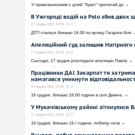
У правозахисників є цілий "букет" претензій до
→
В Ужгороді водій на Polo збив двох ш
17 грудня 2012, 19:03
0
ДТП сталася близько 16.00 по вулиці Гагаріна біля
Апеляційний суд залишив Нагірного 
17 грудня 2012, 15:16
0
Сьогодні, 17 грудня розглядали апеляцію Павла
→
Працівники ДАІ Закарпаття затримал
намагався уникнути відповідальност
17 грудня 2012, 15:04
0
16 грудня, близько 18.00 години в селі Демечі,
→
У Мукачівському районі зіткнулися В
17 грудня 2012, 14:56
0
16 грудня, близько 16-ї години, поблизу села
→