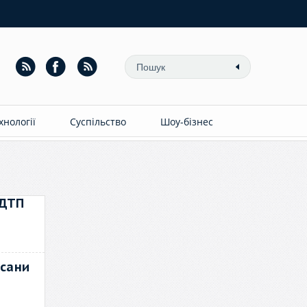
ехнології
Суспільство
Шоу-бізнес
 ДТП
ксани