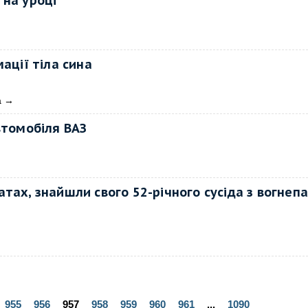
 на уроці
ації тіла сина
а
→
втомобіля ВАЗ
тах, знайшли свого 52-річного сусіда з вогнеп
955
956
957
958
959
960
961
...
1090