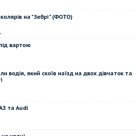
колярів на "Зебрі" (ФОТО)
→
під вартою
и водія, який скоїв наїзд на двох дівчаток та
і
АЗ та Audi