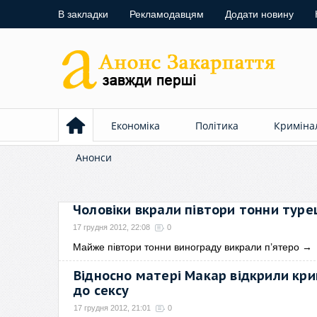
В закладки
Рекламодавцям
Додати новину
Економіка
Політика
Криміна
Анонси
Чоловіки вкрали півтори тонни туре
17 грудня 2012, 22:08
0
Майже півтори тонни винограду викрали п’ятеро
→
Відносно матері Макар відкрили к
до сексу
17 грудня 2012, 21:01
0