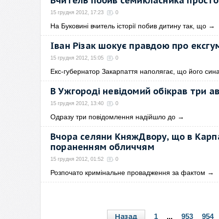
Вчитель побив семикласника просто
15 грудня 2012, 17:23
0
На Буковині вчитель історії побив дитину так, що
→
Іван Різак шокує правдою про ексгум
15 грудня 2012, 15:05
0
Екс-губернатор Закарпаття наполягає, що його син
В Ужгороді невідомий обікрав три а
15 грудня 2012, 13:40
0
Одразу три повідомлення надійшло до
→
Вчора селяни КняжДвору, що в Карпа
пораненням обличчям
15 грудня 2012, 01:52
0
Розпочато кримінальне провадження за фактом
→
Назад
1
...
953
954