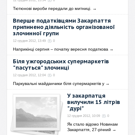
12 грудня 2012, 15:54
0
Тютюнові вироби передали до митниці.
→
Вперше податківцями Закарпаття
припинено діяльність організованої
злочинної групи
12 грудня 2012, 13:49
0
Наприкінці серпня – початку вересня податкова
→
Біля ужгородських супермаркетів
"пасуться" злочинці
12 грудня 2012, 12:04
0
Паркувальні майданчики біля супермаркетів у
→
У закарпатця
вилучили 15 літрів
"дурі"
12 грудня 2012, 10:09
0
Як стало відомо Новинам
Закарпаття, 27-річний
→