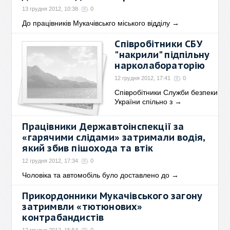
13 грудня 2012, 10:38
0
До працівників Мукачівськго міського відділу
→
Співробітники СБУ
"накрили" підпільну
нарколабораторію
12 грудня 2012, 17:41
0
Співробітники Служби безпеки
України спільно з
→
Працівники Державтоінспекції за
«гарячими слідами» затримали водія,
який збив пішохода та втік
12 грудня 2012, 17:34
0
Чоловіка та автомобіль було доставлено до
→
Прикордонники Мукачівського загону
затримвли «тютюнових»
контрабандистів