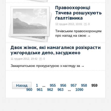
Правоохоронці
Тячева розшукують
ґвалтівника
12 грудня 2012, 10:01
0
Тячівським правоохоронцям
про напад на свою
→
Двох жінок, які намагалися розікрасти
ужгородське депо, засуджено
11 грудня 2012, 19:42
0
Закарпатською прокуратурою з нагляду за
→
Назад
1
...
955
956
957
958
959
960
961
962
963
...
1090