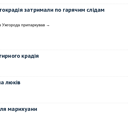
токрадія затримали по гарячим слідам
з Ужгорода припаркував
→
тирного крадія
ча люків
еля марихуани