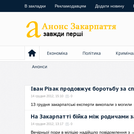
В закладки
Рекламодавцям
Додати новину
Економіка
Політика
Криміна
Анонси
Іван Різак продовжує боротьбу за с
14 грудня 2012, 15:10
0
13 грудня закарпатські експерти викопали з могили
На Закарпатті бійка між родичами 
14 грудня 2012, 13:17
0
Вечірньої пори в міліцію надійшло повідомлення з