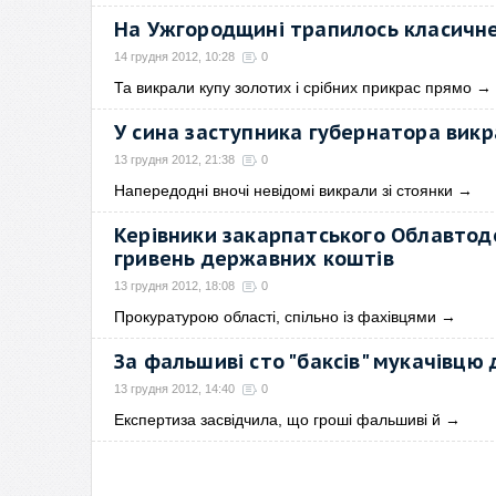
На Ужгородщині трапилось класичне
14 грудня 2012, 10:28
0
Та викрали купу золотих і срібних прикрас прямо
→
У сина заступника губернатора викра
13 грудня 2012, 21:38
0
Напередодні вночі невідомі викрали зі стоянки
→
Керівники закарпатського Облавтод
гривень державних коштів
13 грудня 2012, 18:08
0
Прокуратурою області, спільно із фахівцями
→
За фальшиві сто "баксів" мукачівцю
13 грудня 2012, 14:40
0
Експертиза засвідчила, що гроші фальшиві й
→