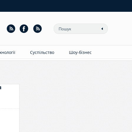
ехнології
Суспільство
Шоу-бізнес
я