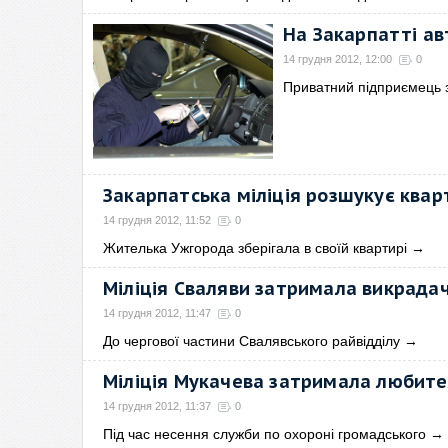
На Закарпатті ав
14 грудня 2012, 12:00
0
Приватний підприємець 
Закарпатська міліція розшукує квар
14 грудня 2012, 11:52
0
Жителька Ужгорода зберігала в своїй квартирі
→
Міліція Сваляви затримала викрада
14 грудня 2012, 11:47
0
До чергової частини Свалявського райвідділу
→
Міліція Мукачева затримала любит
14 грудня 2012, 11:37
0
Під час несення служби по охороні громадського
→