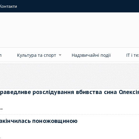
Контакти
л
Культура та спорт
Надзвичайні події
ІТ і т
праведливе розслідування вбивства сина Олексі
→
закінчилась поножовщиною
→