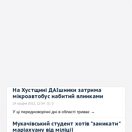
На Хустщині ДАІшники затрима
мікроавтобус набитий ялинками
24 грудня 2012, 12:54
0
У ці передноворічні дні в області триває
→
Мукачівський студент хотів "заникати"
маріахуану від міліції