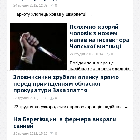
24 грудня 2012, 12:39
0
Наркоту хлопець ховав у шкарпетці.
→
Психічно-хворий
чоловік з ножем
напав на інспектора
Чопської митниці
24 грудня 2012, 11:44
0
Повідомлення про це
надійшло до правоохоронців
→
Зловмисники зрубали ялинку прямо
перед приміщенням обласної
прокуратури Закарпаття
23 грудня 2012, 17:35
0
22 грудня до ужгородських правоохоронців надійшла
→
На Берегівщині в фермера викрали
свиней
23 грудня 2012, 15:20
0