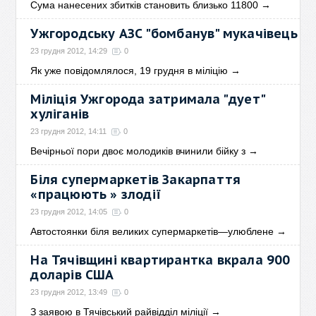
Сума нанесених збитків становить близько 11800
→
Ужгородську АЗС "бомбанув" мукачівець
23 грудня 2012, 14:29
0
Як уже повідомлялося, 19 грудня в міліцію
→
Міліція Ужгорода затримала "дует"
хуліганів
23 грудня 2012, 14:11
0
Вечірньої пори двоє молодиків вчинили бійку з
→
Біля супермаркетів Закарпаття
«працюють » злодії
23 грудня 2012, 14:05
0
Автостоянки біля великих супермаркетів—улюблене
→
На Тячівщині квартирантка вкрала 900
доларів США
23 грудня 2012, 13:49
0
З заявою в Тячівський райвідділ міліції
→