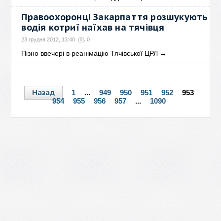
Правоохоронці Закарпаття розшукують
водія котриї наїхав на тячівця
23 грудня 2012, 13:40
0
Пізно ввечері в реанімацію Тячівської ЦРЛ
→
Назад
1
...
949
950
951
952
953
954
955
956
957
...
1090