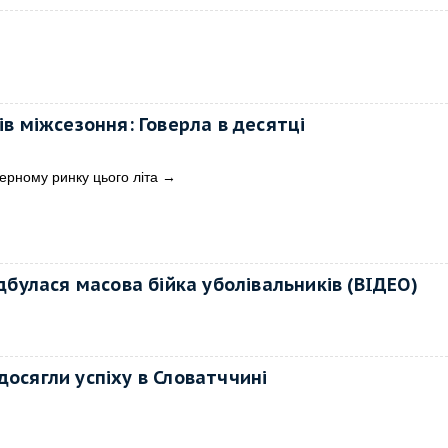
в міжсезоння: Говерла в десятці
ерному ринку цього літа
→
ідбулася масова бійка уболівальників (ВІДЕО)
досягли успіху в Словатччині