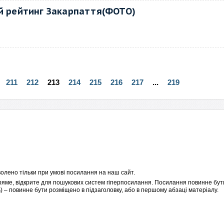
ий рейтинг Закарпаття(ФОТО)
211
212
213
214
215
216
217
...
219
олено тільки при умові посилання на наш сайт.
пряме, відкрите для пошукових систем гіперпосилання. Посилання повинне бути
 – повинне бути розміщено в підзаголовку, або в першому абзаці матеріалу.