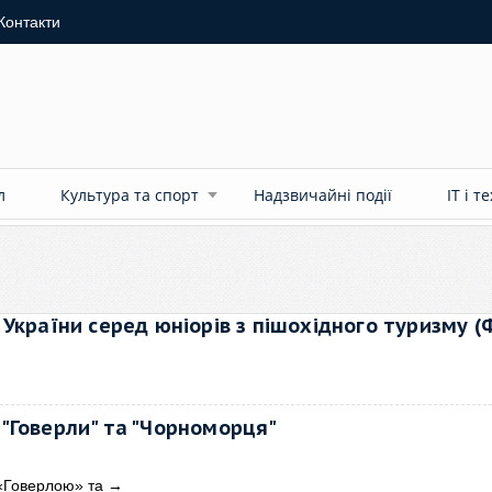
Контакти
л
Культура та спорт
Надзвичайні події
ІТ і т
України серед юніорів з пішохідного туризму 
й "Говерли" та "Чорноморця"
 «Говерлою» та
→