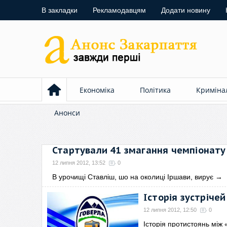
В закладки
Рекламодавцям
Додати новину
Економіка
Політика
Криміна
Анонси
Стартували 41 змагання чемпіонату 
12 липня 2012, 13:52
0
В урочищі Ставліш, шо на околиці Іршави, вирує
→
Історія зустріче
12 липня 2012, 12:50
0
Історія протистоянь між