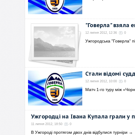
"Говерла" взяла 
12 липня 2012, 12:36
0
Ужгородська "Говерла" п
Стали відомі судд
12 липня 2012, 10:00
0
Матч 1-го туру між «Чо
Ужгородці на Івана Купала грали у 
11 липня 2012, 18:50
0
В Ужгороді протягом двох днів відбулися турніри
→