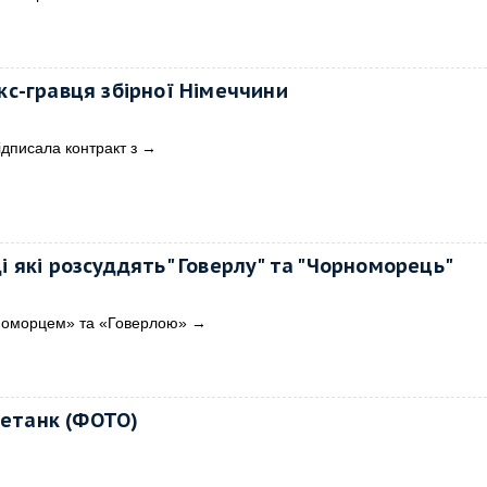
екс-гравця збірної Німеччини
ідписала контракт з
→
і які розсуддять" Говерлу" та "Чорноморець"
рноморцем» та «Говерлою»
→
петанк (ФОТО)