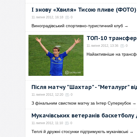
І знову «Хвиля» Тисою пливе (ФОТО)
11 липня 2012, 16:18
0
Виноградівський спортивно-туристичний клуб
→
ТОП-10 трансфері
11 липня 2012, 13:36
0
Найактивніше на трансф
Після матчу "Шахтар" - "Металург" в
11 липня 2012, 12:20
0
З фінальним свистком матчу за Інтер Суперкубок
→
Мукачівських ветеранів баскетболу 
11 липня 2012, 11:10
0
Теплі й дружні стосунки підтримують мукачівські
→