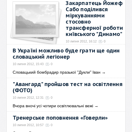
Закарпатець Йожеф
Сабо поділився
міркуваннями
стосовно
трансферної роботи
київського "Динамо"
10 липня 2012, 16:12
0
В Україні можливо буде грати ще один
Сабо: При Чохонолідзе
"Динамо" нічого не доб’ється
словацький легіонер
→
10 липня 2012, 15:43
0
Словацький бомбрадир празької "Дукли" Іван
→
"Авангард" пройшов тест на освітлення
(ФОТО)
10 липня 2012, 12:31
0
Вчора вночі усі чотири освітлювальні вежі
→
Тренерське поповнення «Говерли»
10 липня 2012, 10:57
0