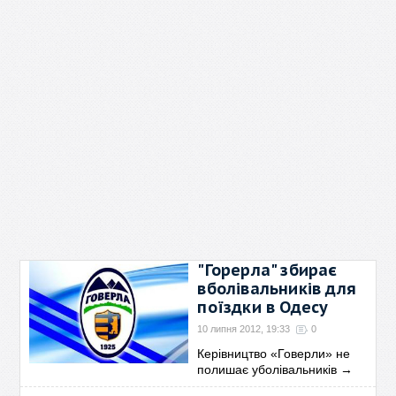
"Горерла" збирає
вболівальників для
поїздки в Одесу
10 липня 2012, 19:33
0
Керівництво «Говерли» не
полишає уболівальників
→