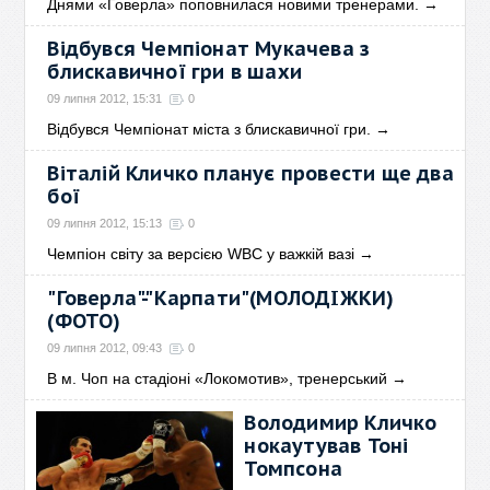
Днями «Говерла» поповнилася новими тренерами.
→
Відбувся Чемпіонат Мукачева з
блискавичної гри в шахи
09 липня 2012, 15:31
0
Відбувся Чемпіонат міста з блискавичної гри.
→
Віталій Кличко планує провести ще два
бої
09 липня 2012, 15:13
0
Чемпіон світу за версією WBC у важкій вазі
→
"Говерла"-"Карпати"(МОЛОДІЖКИ)
(ФОТО)
09 липня 2012, 09:43
0
В м. Чоп на стадіоні «Локомотив», тренерський
→
Володимир Кличко
нокаутував Тоні
Томпсона