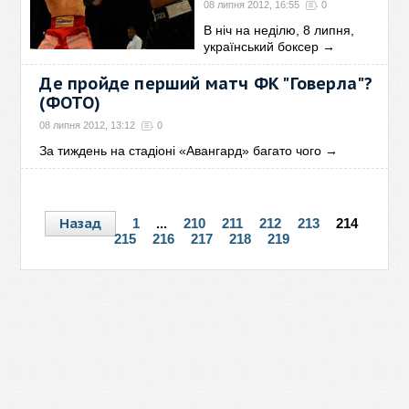
08 липня 2012, 16:55
0
В ніч на неділю, 8 липня,
український боксер
→
Де пройде перший матч ФК "Говерла"?
(ФОТО)
08 липня 2012, 13:12
0
За тиждень на стадіоні «Авангард» багато чого
→
Назад
1
...
210
211
212
213
214
215
216
217
218
219