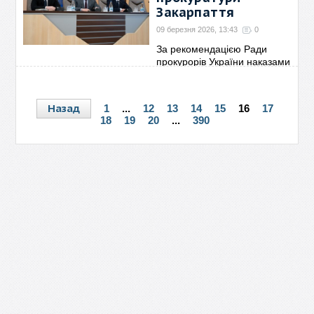
(ВІДЕО)
Закарпаття
09 березня 2026, 15:33
0
09 березня 2026, 13:43
0
Радник Уповноваженого ВРУ з
За рекомендацією Ради
прав людини Ганна
→
прокурорів України наказами
→
Назад
1
...
12
13
14
15
16
17
18
19
20
...
390