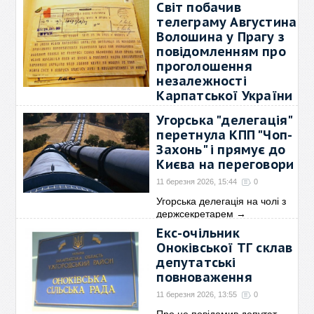
Світ побачив
телеграму Августина
Волошина у Прагу з
повідомленням про
проголошення
незалежності
Карпатської України
11 березня 2026, 16:44
0
Угорська "делегація"
Іменем уряду Карпатської
перетнула КПП "Чоп-
України повідомляю, що у
→
Захонь" і прямує до
Києва на переговори
11 березня 2026, 15:44
0
Угорська делегація на чолі з
держсекретарем
→
Екс-очільник
Оноківської ТГ склав
депутатські
повноваження
11 березня 2026, 13:55
0