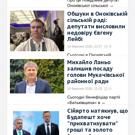
Про це повідомив депутат
Оноківської сільської
→
Обшуки в Оноківській
сільській раді:
депутати висловили
недовіру Євгену
Лейбі
10 березня 2026, 22:57
0
Сьогодні в Оноківській
сільській раді відбулася
→
Михайло Ланьо
залишив посаду
голови Мукачівської
районної ради
10 березня 2026, 21:55
0
Сьогодні бенефіціар партії
«Батьківщина» в
→
Сійярто натякнув, що
Будапешт хоче
"прихватизувати"
гроші та золото