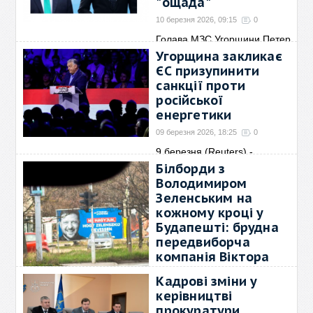
"ощада"
10 березня 2026, 09:15
0
Голава МЗС Угорщини Петер
Сійярто заявив, що
→
Угорщина закликає
ЄС призупинити
санкції проти
російської
енергетики
09 березня 2026, 18:25
0
9 березня (Reuters) -
Прем’єр-міністр Угорщини
→
Білборди з
Володимиром
Зеленським на
кожному кроці у
Будапешті: брудна
передвиборча
компанія Віктора
Орбана паплюжить
Кадрові зміни у
гідність Українців та
керівництві
нашого Президента
прокуратури